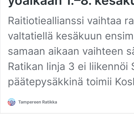
yöaikaan 1.–8. kesäk
Raitiotieallianssi vaihtaa 
valtatiellä kesäkuun ensim
samaan aikaan vaihteen sä
Ratikan linja 3 ei liikennöi
päätepysäkkinä toimii Kos
Tampereen Ratikka