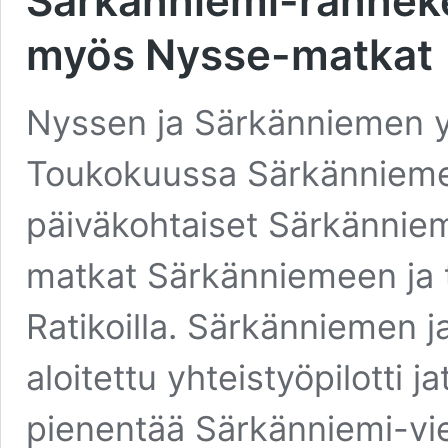
Särkänniemi-ranneke
myös Nysse-matkat
Nyssen ja Särkänniemen yht
Toukokuussa Särkännieme
päiväkohtaiset Särkänniem
matkat Särkänniemeen ja t
Ratikoilla. Särkänniemen 
aloitettu yhteistyöpilotti 
pienentää Särkänniemi-viera