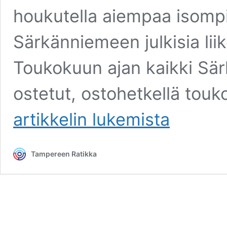
houkutella aiempaa isompi
Särkänniemeen julkisia lii
Toukokuun ajan kaikki Sä
ostetut, ostohetkellä tou
Nysse
artikkelin
lukemista
tiedottaa:
Päiväkohtainen
Särkänniemi-
Tampereen Ratikka
ranneke
sisältää
toukokuussa
myös
Nysse-
matkat