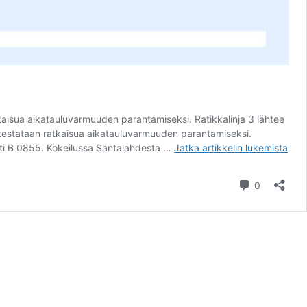
tkaisua aikatauluvarmuuden parantamiseksi. Ratikkalinja 3 lähtee
a testataan ratkaisua aikatauluvarmuuden parantamiseksi.
Nysse
lahti B 0855. Kokeilussa Santalahdesta …
Jatka artikkelin
lukemista
tiedottaa:
Pysäkkimuut
kommentt
0
Santalahden
ratikkapysäkil
21.8-
10.9.