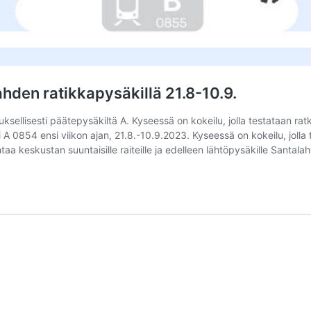
hden ratikkapysäkillä 21.8-10.9.
ksellisesti päätepysäkiltä A. Kyseessä on kokeilu, jolla testataan ra
 A 0854 ensi viikon ajan, 21.8.-10.9.2023. Kyseessä on kokeilu, joll
htaa keskustan suuntaisille raiteille ja edelleen lähtöpysäkille Santa