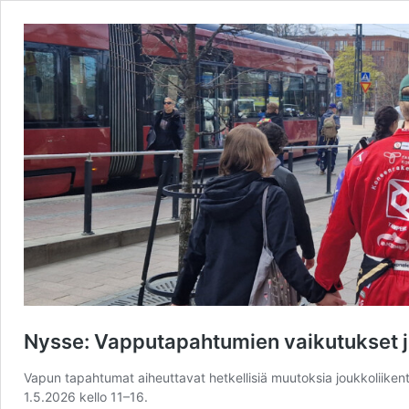
Nysse: Vapputapahtumien vaikutukset 
Vapun tapahtumat aiheuttavat hetkellisiä muutoksia joukkolii
1.5.2026 kello 11–16.