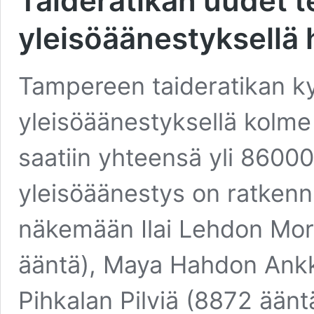
Taideratikan uudet t
yleisöäänestyksellä h
Tampereen taideratikan kyl
yleisöäänestyksellä kolme
saatiin yhteensä yli 8600
yleisöäänestys on ratkennu
näkemään Ilai Lehdon Mor
ääntä), Maya Hahdon Ankka
Pihkalan Pilviä (8872 ään