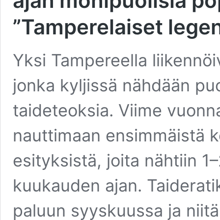
ajan monipuolisia po
”Tamperelaiset lege
Yksi Tampereella liikennöiv
jonka kyljissä nähdään pu
taideteoksia. Viime vuonna
nauttimaan ensimmäistä k
esityksistä, joita nähtiin 
kuukauden ajan. Taiderati
paluun syyskuussa ja nii