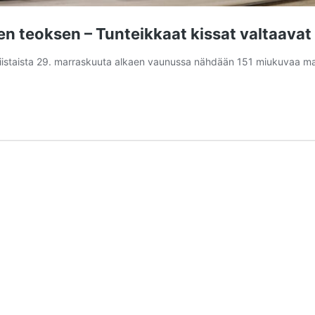
en teoksen – Tunteikkaat kissat valtaava
iistaista 29. marraskuuta alkaen vaunussa nähdään 151 miukuvaa matk