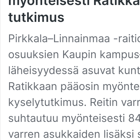
myönteisesti Ratikka
tutkimus
Pirkkala–Linnainmaa -raitio
osuuksien Kaupin kampus–
läheisyydessä asuvat kun
Ratikkaan pääosin myöntei
kyselytutkimus. Reitin var
suhtautuu myönteisesti 84 
varren asukkaiden lisäksi