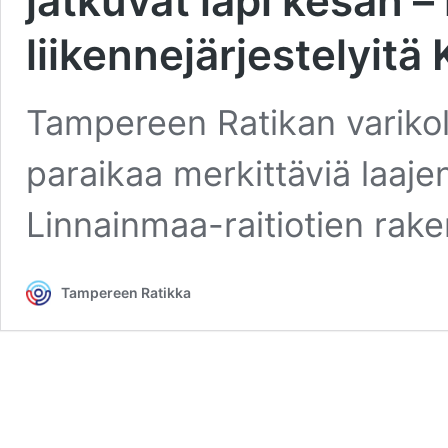
jatkuvat läpi kesän 
liikennejärjestelyit
Tampereen Ratikan variko
paraikaa merkittäviä laaje
Linnainmaa-raitiotien rake
Tampereen Ratikka