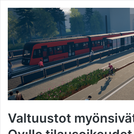
Valtuustot myönsivä