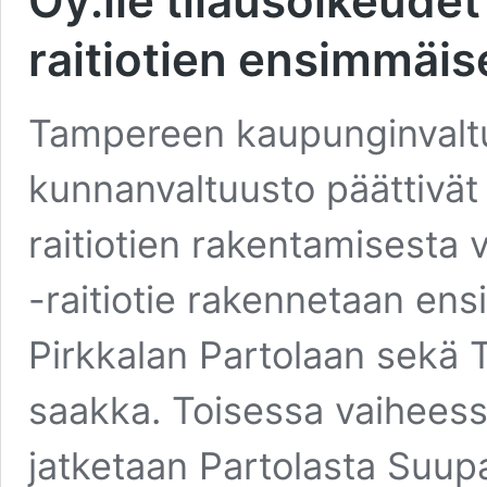
Oy:lle tilausoikeude
raitiotien ensimmäi
Tampereen kaupunginvaltu
kunnanvaltuusto päättivät
raitiotien rakentamisesta 
-raitiotie rakennetaan en
Pirkkalan Partolaan sekä
saakka. Toisessa vaiheessa
jatketaan Partolasta Suup