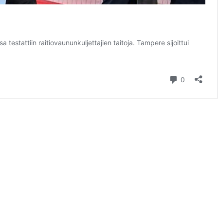
estattiin raitiovaununkuljettajien taitoja. Tampere sijoittui
kommentt
0