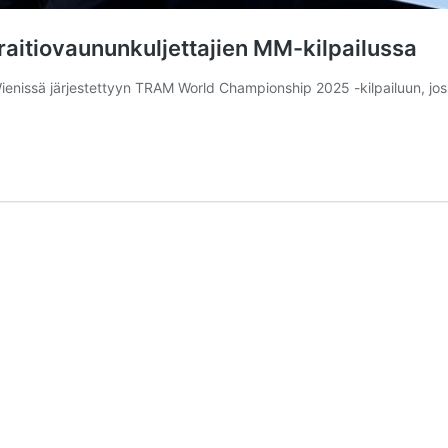
raitiovaununkuljettajien MM-kilpailussa
nissä järjestettyyn TRAM World Championship 2025 -kilpailuun, jossa t