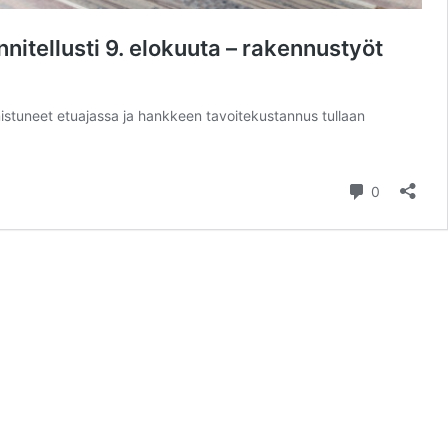
nitellusti 9. elokuuta – rakennustyöt
mistuneet etuajassa ja hankkeen tavoitekustannus tullaan
kommentt
0