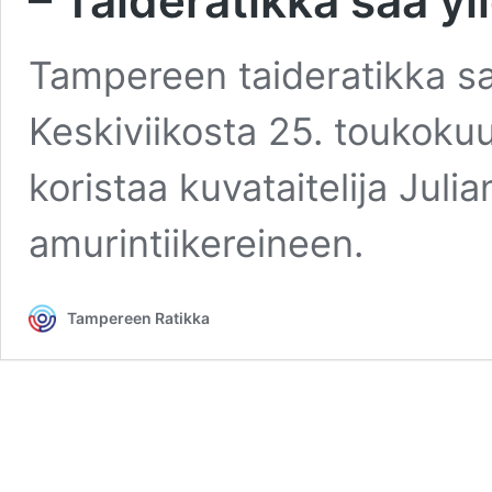
– Taideratikka saa yl
Tampereen taideratikka sa
Keskiviikosta 25. toukoku
koristaa kuvataitelija Juli
amurintiikereineen.
Tampereen Ratikka