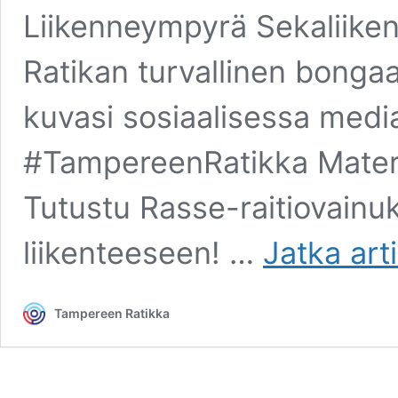
Liikenneympyrä Sekaliiken
Ratikan turvallinen bonga
kuvasi sosiaalisessa media
#TampereenRatikka Materiaa
Tutustu Rasse-raitiovainu
liikenteeseen! …
Jatka art
Tampereen Ratikka