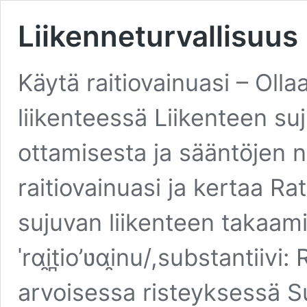
Liikenneturvallisuus
Käytä raitiovainuasi – Oll
liikenteessä Liikenteen s
ottamisesta ja sääntöjen 
raitiovainuasi ja kertaa R
sujuvan liikenteen takaami
ˈrɑi̯t̪io’ʋɑi̯nu/,substantiiv
arvoisessa risteyksessä Su