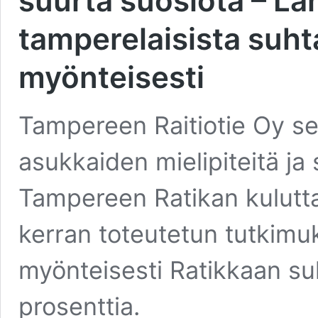
suurta suosiota – Lä
tamperelaisista suh
myönteisesti
Tampereen Raitiotie Oy se
asukkaiden mielipiteitä ja
Tampereen Ratikan kulutt
kerran toteutetun tutkimu
myönteisesti Ratikkaan su
prosenttia.