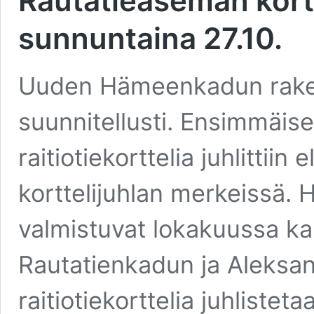
Rautatieaseman kortt
sunnuntaina 27.10.
Uuden Hämeenkadun rake
suunnitellusti. Ensimmäis
raitiotiekorttelia juhlittii
korttelijuhlan merkeissä.
valmistuvat lokakuussa ka
Rautatienkadun ja Aleksant
raitiotiekorttelia juhlist