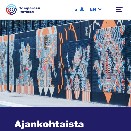
Siirry sisältöön
A
EN
A
Ajankohtaista