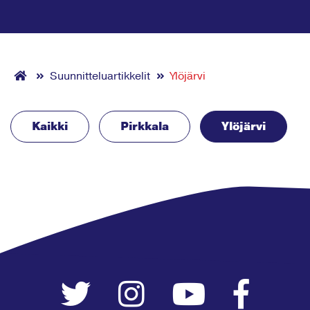
Suunnitteluartikkelit
Ylöjärvi
Kaikki
Pirkkala
Ylöjärvi