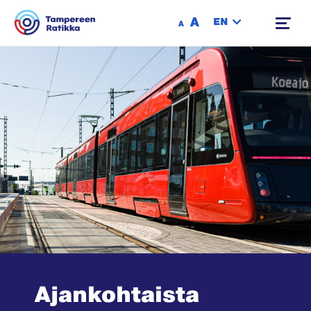
Siirry sisältöön
A
EN
A
Ajankohtaista