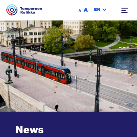
Siirry sisältöön
A
EN
A
News