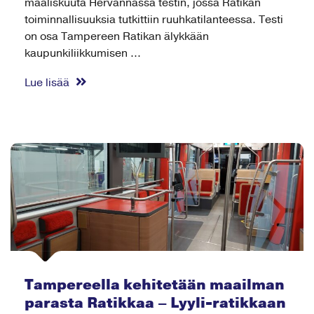
maaliskuuta Hervannassa testin, jossa Ratikan
toiminnallisuuksia tutkittiin ruuhkatilanteessa. Testi
on osa Tampereen Ratikan älykkään
kaupunkiliikkumisen ...
Lue lisää
Tampereella kehitetään maailman
parasta Ratikkaa – Lyyli-ratikkaan