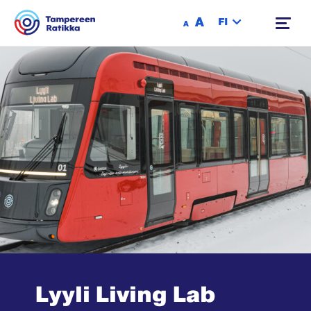
Siirry sisältöön
A
FI
A
Lyyli Living Lab