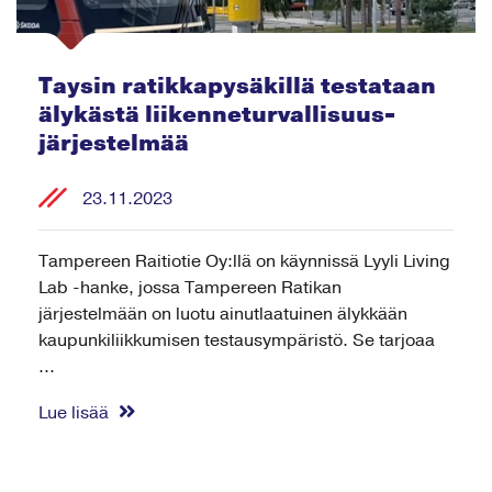
Taysin ratikkapysäkillä testataan
älykästä liikenneturvallisuus-
järjestelmää
23.11.2023
Tampereen Raitiotie Oy:llä on käynnissä Lyyli Living
Lab -hanke, jossa Tampereen Ratikan
järjestelmään on luotu ainutlaatuinen älykkään
kaupunkiliikkumisen testausympäristö. Se tarjoaa
...
Lue lisää