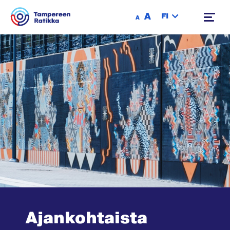
Siirry sisältöön
A
FI
A
Ajankohtaista