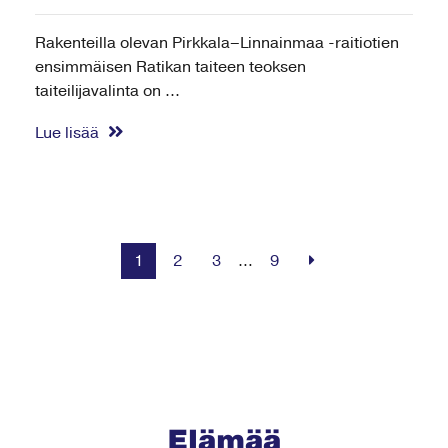
Rakenteilla olevan Pirkkala–Linnainmaa -raitiotien
ensimmäisen Ratikan taiteen teoksen
taiteilijavalinta on ...
Lue lisää
1
2
3
…
9
Elämää