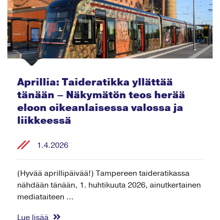
Aprillia: Taideratikka yllättää
tänään – Näkymätön teos herää
eloon oikeanlaisessa valossa ja
liikkeessä
1.4.2026
(Hyvää aprillipäivää!) Tampereen taideratikassa
nähdään tänään, 1. huhtikuuta 2026, ainutkertainen
mediataiteen ...
Lue lisää