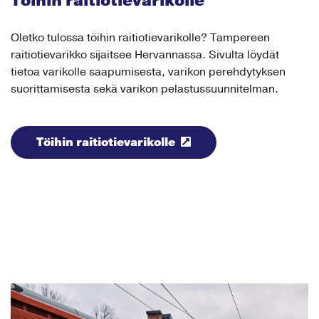
Töihin raitiotievarikolle
Oletko tulossa töihin raitiotievarikolle? Tampereen
raitiotievarikko sijaitsee Hervannassa. Sivulta löydät
tietoa varikolle saapumisesta, varikon perehdytyksen
suorittamisesta sekä varikon pelastussuunnitelman.
Töihin raitiotievarikolle