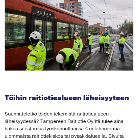
Töihin raitiotiealueen läheisyyteen
Suunnitteletko töiden tekemistä raitiotiealueen
läheisyydessä? Tampereen Raitiotie Oy:ltä tulee aina
hakea suostumus työskenneltäessä 4 m lähempänä
ulommaista raitiotiekiskoa tai pysäkkialueella. Sivulta