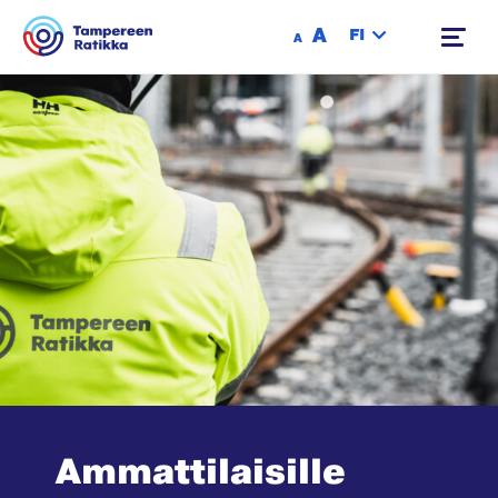
Siirry sisältöön
A
FI
A
Ammattilaisille