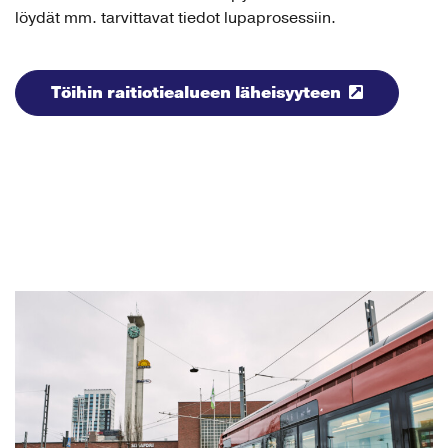
löydät mm. tarvittavat tiedot lupaprosessiin.
Töihin raitiotiealueen läheisyyteen