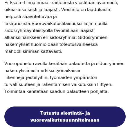
Pirkkala–Linnainmaa -raitiotiestä viestitään avoimesti,
oikea-aikaisesti ja laajasti. Viestintä on laadukasta,
helposti saavutettavaa ja
tasapuolista.Vuorovaikutustilaisuuksilla ja muulla
sidosryhmäyhteistyöllä tavoitellaan laajasti
allianssihankkeen eri sidosryhmiä. Sidosryhmien
näkemykset huomioidaan toteutusvaiheessa
mahdollisimman kattavasti.
Vuoropuhelun avulla kerätään palautetta ja sidosryhmien
näkemyksiä esimerkiksi työnaikaisiin
liikennejärjestelyihin, työmaiden ympäristön
turvallisuuteen ja rakentamisen vaikutuksiin liittyen.
Toimintaa kehitetään saadun palautteen pohjalta.
Tutustu viestintä- ja
vuorovaikutusuunnitelmaan