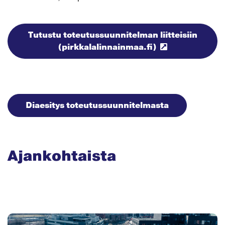
Tutustu toteutussuunnitelman liitteisiin
(pirkkalalinnainmaa.fi)
Diaesitys toteutussuunnitelmasta
Ajankohtaista