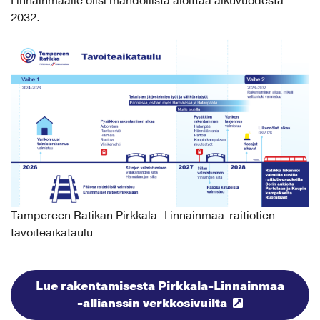
Linnainmaalle olisi mahdollista aloittaa alkuvuodesta
2032.
Tampereen Ratikan Pirkkala–Linnainmaa-raitiotien
tavoiteaikataulu
Lue rakentamisesta Pirkkala-Linnainmaa
-allianssin verkkosivuilta