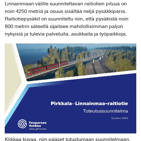
Linnainmaan välille suunniteltavan raitiotien pituus on
noin 4250 metriä ja osuus sisältää neljä pysäkkiparia.
Raitiotiepysäkit on suunniteltu niin, että pysäkistä noin
800 metrin säteellä sijaitsee mahdollisimman paljon
nykyisiä ja tulevia palveluita, asukkaita ja työpaikkoja.
Klikkaa kuvaa, niin pääset tutustumaan suunnitelmaan.