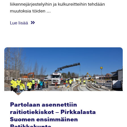
liikennejärjestelyihin ja kulkureitteihin tehdään
muutoksia töiden ...
Lue lisää
Partolaan asennettiin
raitiotiekiskot – Pirkkalasta
Suomen ensimmäinen
Ratikkakunta