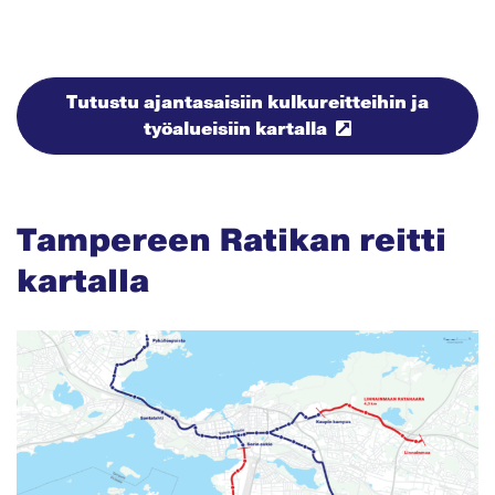
Tutustu ajantasaisiin kulkureitteihin ja
työalueisiin kartalla
Tampereen Ratikan reitti
kartalla