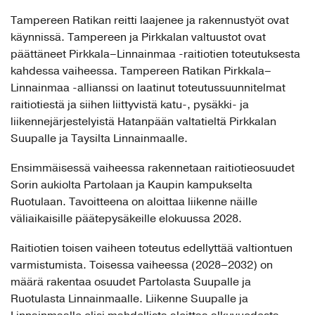
Tampereen Ratikan reitti laajenee ja rakennustyöt ovat
käynnissä. Tampereen ja Pirkkalan valtuustot ovat
päättäneet Pirkkala–Linnainmaa -raitiotien toteutuksesta
kahdessa vaiheessa. Tampereen Ratikan Pirkkala–
Linnainmaa -allianssi on laatinut toteutussuunnitelmat
raitiotiestä ja siihen liittyvistä katu-, pysäkki- ja
liikennejärjestelyistä Hatanpään valtatieltä Pirkkalan
Suupalle ja Taysilta Linnainmaalle.
Ensimmäisessä vaiheessa rakennetaan raitiotieosuudet
Sorin aukiolta Partolaan ja Kaupin kampukselta
Ruotulaan. Tavoitteena on aloittaa liikenne näille
väliaikaisille päätepysäkeille elokuussa 2028.
Raitiotien toisen vaiheen toteutus edellyttää valtiontuen
varmistumista. Toisessa vaiheessa (2028–2032) on
määrä rakentaa osuudet Partolasta Suupalle ja
Ruotulasta Linnainmaalle. Liikenne Suupalle ja