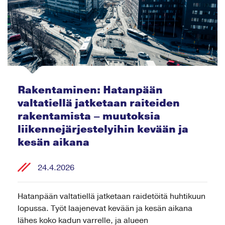
Rakentaminen: Hatanpään
valtatiellä jatketaan raiteiden
rakentamista – muutoksia
liikennejärjestelyihin kevään ja
kesän aikana
24.4.2026
Hatanpään valtatiellä jatketaan raidetöitä huhtikuun
lopussa. Työt laajenevat kevään ja kesän aikana
lähes koko kadun varrelle, ja alueen