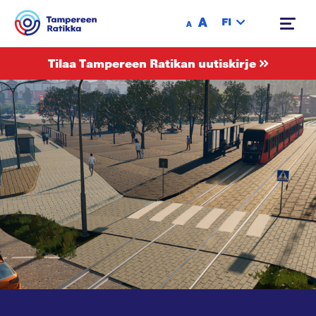
Siirry sisältöön
A
FI
A
Tilaa Tampereen Ratikan uutiskirje