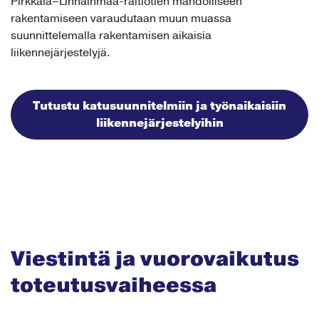
Pirkkala–Linnainmaa-raitiotien mahdolliseen
rakentamiseen varaudutaan muun muassa
suunnittelemalla rakentamisen aikaisia
liikennejärjestelyjä.
Tutustu katusuunnitelmiin ja työnaikaisiin
liikennejärjestelyihin
Viestintä ja vuorovaikutus
toteutusvaiheessa