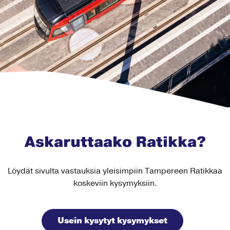
Askaruttaako Ratikka?
Löydät sivulta vastauksia yleisimpiin Tampereen Ratikkaa
koskeviin kysymyksiin.
Usein kysytyt kysymykset