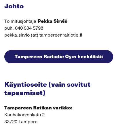
Johto
Pekka Sirviö
Toimitusjohtaja
puh. 040 334 5798
pekka.sirvio (at) tampereenraitiotie.fi
Tampereen Raitiotie Oy:n henkilöstö
Käyntiosoite (vain sovitut
tapaamiset)
Tampereen Ratikan varikko:
Kauhakorvenkatu 2
33720 Tampere