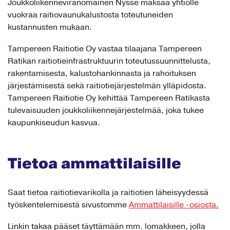
Joukkoliikenneviranomainen Nysse maksaa yhtiölle
vuokraa raitiovaunukalustosta toteutuneiden
kustannusten mukaan.
Tampereen Raitiotie Oy vastaa tilaajana Tampereen
Ratikan raitiotieinfrastruktuurin toteutussuunnittelusta,
rakentamisesta, kalustohankinnasta ja rahoituksen
järjestämisestä sekä raitiotiejärjestelmän ylläpidosta.
Tampereen Raitiotie Oy kehittää Tampereen Ratikasta
tulevaisuuden joukkoliikennejärjestelmää, joka tukee
kaupunkiseudun kasvua.
Tietoa ammattilaisille
Saat tietoa raitiotievarikolla ja raitiotien läheisyydessä
työskentelemisestä sivustomme
Ammattilaisille -osiosta.
Linkin takaa pääset täyttämään mm. lomakkeen, jolla