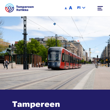
Siirry sisältöön
A
FI
A
Tampereen