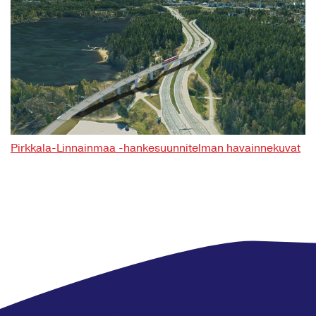
Pirkkala-Linnainmaa -hankesuunnitelman havainnekuvat