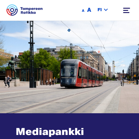
Siirry sisältöön
A
FI
A
Mediapankki