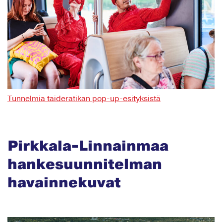
Tunnelmia taideratikan pop-up-esityksistä
Pirkkala-Linnainmaa
hankesuunnitelman
havainnekuvat