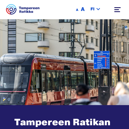
Siirry sisältöön
A
FI
A
Tampereen Ratikan