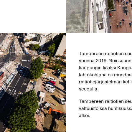
Tampereen raitiotien seud
vuonna 2019. Yleissuun
kaupungin lisäksi Kangasa
lähtökohtana oli muodos
raitiotiejärjestelmän ke
seudulla.
Tampereen raitiotien seu
valtuustoissa huhtikuussa
alkoi.