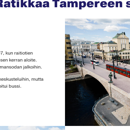
a Ratikkaa Tampereen 
, kun raitiotien
en kerran aloite.
ilmansodan jalkoihin.
keskusteluihin, mutta
itui bussi.