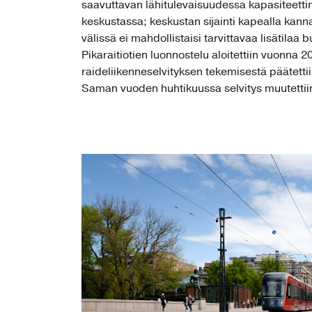
saavuttavan lähitulevaisuudessa kapasiteett
keskustassa; keskustan sijainti kapealla kann
välissä ei mahdollistaisi tarvittavaa lisätilaa b
Pikaraitiotien luonnostelu aloitettiin vuonna 2
raideliikenneselvityksen tekemisestä päätett
Saman vuoden huhtikuussa selvitys muutettiin