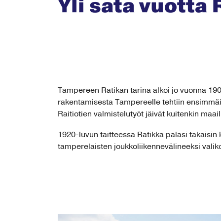
Yli sata vuott
Tampereen Ratikan tarina alkoi jo vuonna 1907
rakentamisesta Tampereelle tehtiin ensimmäis
Raitiotien valmistelutyöt jäivät kuitenkin maa
1920-luvun taitteessa Ratikka palasi takaisin 
tamperelaisten joukkoliikennevälineeksi valiko