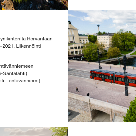
yynikintorilta Hervantaan
–2021. Liikennöinti
 Lentävänniemeen
ri-Santalahti)
ahti-Lentävänniemi)