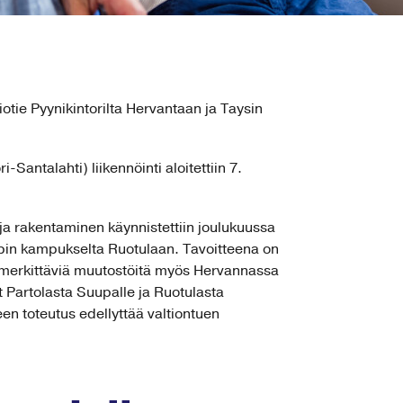
tiotie Pyynikintorilta Hervantaan ja Taysin
Santalahti) liikennöinti aloitettiin 7.
ja rakentaminen käynnistettiin joulukuussa
upin kampukselta Ruotulaan. Tavoitteena on
an merkittäviä muutostöitä myös Hervannassa
 Partolasta Suupalle ja Ruotulasta
en toteutus edellyttää valtiontuen