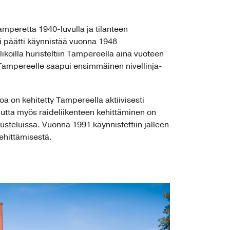
amperetta 1940-luvulla ja tilanteen
i päätti käynnistää vuonna 1948
likoilla huristeltiin Tampereella aina vuoteen
Tampereelle saapui ensimmäinen nivellinja-
toa on kehitetty Tampereella aktiivisesti
tta myös raideliikenteen kehittäminen on
skusteluissa. Vuonna 1991 käynnistettiin jälleen
kehittämisestä.