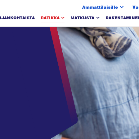
Ammattilaisille
Va
AJANKOHTAISTA
RATIKKA
MATKUSTA
RAKENTAMINE