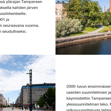
insä ylärajan Tampereen
aksella kahden järven
ussiliikenteelle.
001 ja
iin seuraavana vuonna.
 seudulliseksi.
2000-luvun ensimmäisen
useiden suunnitelmien j
käynnistettiin Tampereen
yleissuunnitelman teko. 
jatkosuunnittelusta teht