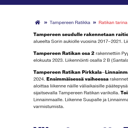
Tampereen Ratikka
Ratikan tarina
Tampereen seudulle rakennetaan raitio
alueelta Sorin aukiolle vuosina 2017–2021. Lii
Tampereen Ratikan osa 2
rakennettiin Pyy
elokuuta 2023. Liikennöinti osalla 2 B (Santal
Tampereen Ratikan Pirkkala–Linnainma
Ensimmäisessä vaiheessa
2024.
rakennet
aloittaa liikenne näille väliaikaisille päät
To
sijaitsevalla Tampereen Ratikan varikolla.
Linnainmaalle. Liikenne Suupalle ja Linnainma
varmistumista.