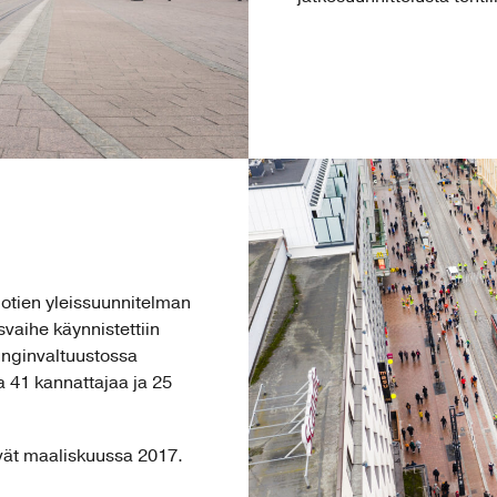
otien yleissuunnitelman
svaihe käynnistettiin
unginvaltuustossa
a 41 kannattajaa ja 25
vät maaliskuussa 2017.