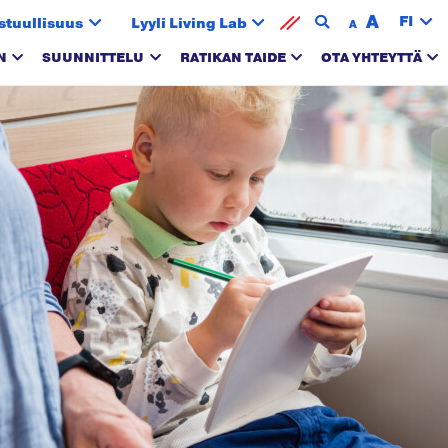
A
FI
stuullisuus
Lyyli Living Lab
A
N
SUUNNITTELU
RATIKAN TAIDE
OTA YHTEYTTÄ