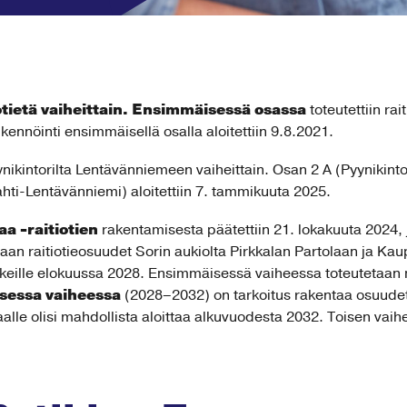
tietä vaiheittain. Ensimmäisessä osassa
toteutettiin rai
kennöinti ensimmäisellä osalla aloitettiin 9.8.2021.
nikintorilta Lentävänniemeen vaiheittain. Osan 2 A (Pyynikintori-
ahti-Lentävänniemi) aloitettiin 7. tammikuuta 2025.
a -raitiotien
rakentamisesta päätettiin 21. lokakuuta 2024, 
aan raitiotieosuudet Sorin aukiolta Pirkkalan Partolaan ja Ka
epysäkeille elokuussa 2028. Ensimmäisessä vaiheessa toteuteta
isessa vaiheessa
(2028–2032) on tarkoitus rakentaa osuudet
alle olisi mahdollista aloittaa alkuvuodesta 2032. Toisen vaihe