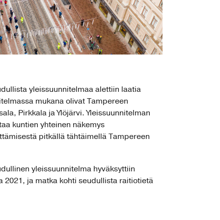
ullista yleissuunnitelmaa alettiin laatia
nitelmassa mukana olivat Tampereen
la, Pirkkala ja Ylöjärvi. Yleissuunnitelman
taa kuntien yhteinen näkemys
hittämisestä pitkällä tähtäimellä Tampereen
dullinen yleissuunnitelma hyväksyttiin
 2021, ja matka kohti seudullista raitiotietä