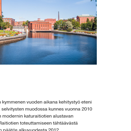
 kymmenen vuoden aikana kehitystyö eteni
a selvitysten muodossa kunnes vuonna 2010
 modernin katuraitiotien alustavan
Raitiotien toteuttamiseen tähtäävästä
iin päätös alkuvuodesta 2012.