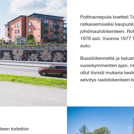
Polttoainepula koetteli T
ratkaisemiseksi kaupunk
johdinautoliikenteen. Rol
1976 asti. Vuonna 1977 
auto.
Bussiliikennettä ja kalus
vuosikymmenten ajan, mu
ollut tiiviisti mukana ke
selvitys raideliikenteen 
teen todettiin