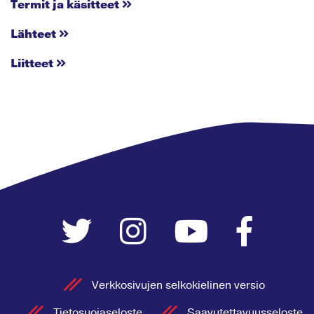
Termit ja käsitteet
Lähteet
Liitteet
Verkkosivujen selkokielinen versio
Tietosuojaseloste
Saavutettavuusseloste