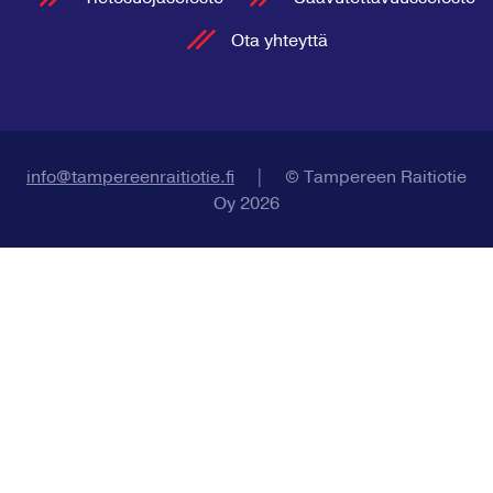
Ota yhteyttä
info@tampereenraitiotie.fi
|
© Tampereen Raitiotie
Oy 2026