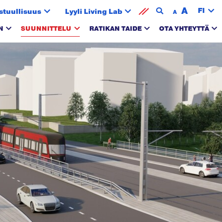
A
FI
stuullisuus
Lyyli Living Lab
A
N
SUUNNITTELU
RATIKAN TAIDE
OTA YHTEYTTÄ