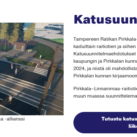
Katusuun
Tampereen Ratikan Pirkkala–
kaduittain raitiotien ja siihen 
Katusuunnitelmaehdotukset ol
kaupungin ja Pirkkalan kunn
2024, ja niistä oli mahdolli
Pirkkalan kunnan kirjaamoo
Pirkkala–Linnainmaa-raitio
muun muassa suunnittelemall
Tutustu katus
 -allianssi
lii