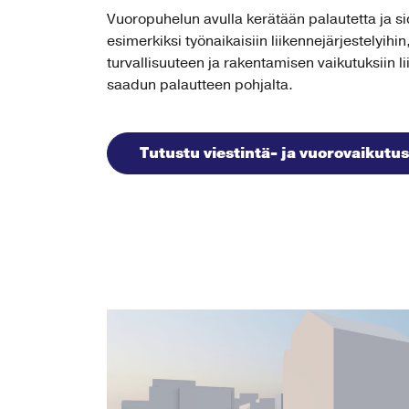
Vuoropuhelun avulla kerätään palautetta ja 
esimerkiksi työnaikaisiin liikennejärjestelyih
turvallisuuteen ja rakentamisen vaikutuksiin l
saadun palautteen pohjalta.
Tutustu viestintä- ja vuorovaikut