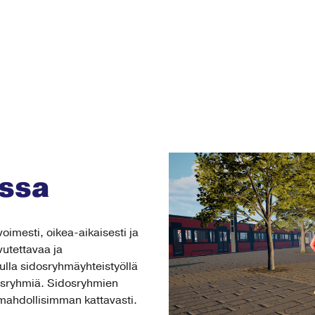
ssa
oimesti, oikea-aikaisesti ja
vutettavaa ja
uulla sidosryhmäyhteistyöllä
idosryhmiä. Sidosryhmien
ahdollisimman kattavasti.