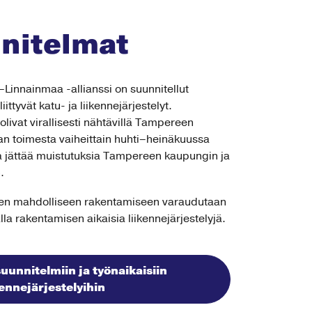
nitelmat
Linnainmaa -allianssi on suunnitellut
liittyvät katu- ja liikennejärjestelyt.
ivat virallisesti nähtävillä Tampereen
an toimesta vaiheittain huhti–heinäkuussa
sta jättää muistutuksia Tampereen kaupungin ja
n.
tien mahdolliseen rakentamiseen varaudutaan
a rakentamisen aikaisia liikennejärjestelyjä.
uunnitelmiin ja työnaikaisiin
kennejärjestelyihin