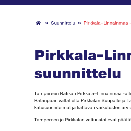
Suunnittelu
Pirkkala–Linnainmaa -r
Pirkkala-Lin
suunnittelu
Tampereen Ratikan Pirkkala–Linnainmaa -allianss
Hatanpään valtatieltä Pirkkalan Suupalle ja T
katusuunnitelmat ja kattavan vaikutusten arvioin
Tampereen ja Pirkkalan valtuustot ovat päättä