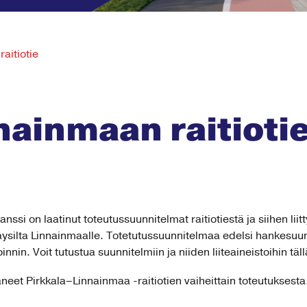
aitiotie
nainmaan raitioti
i on laatinut toteutussuunnitelmat raitiotiestä ja siihen liitty
aysilta Linnainmaalle. Totetutussuunnitelmaa edelsi hankesuun
nin. Voit tutustua suunnitelmiin ja niiden liiteaineistoihin tällä
neet Pirkkala–Linnainmaa -raitiotien vaiheittain toteutuksesta