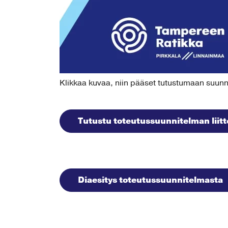
Klikkaa kuvaa, niin pääset tutustumaan suun
Tutustu toteutussuunnitelman liitte
Diaesitys toteutussuunnitelmasta