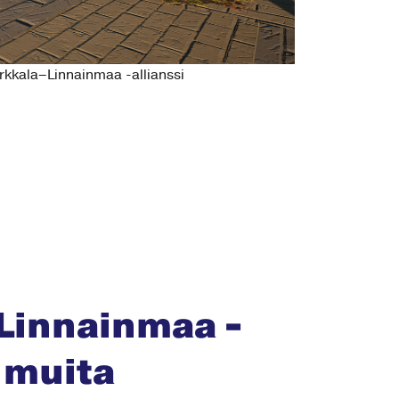
kkala–Linnainmaa -allianssi
Linnainmaa -
n muita