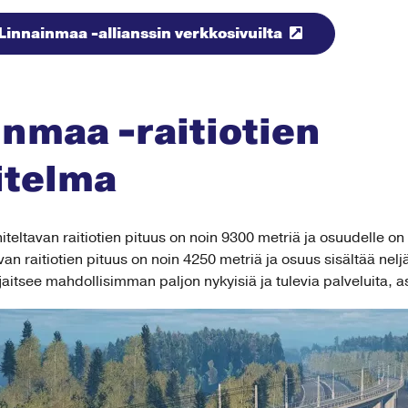
Linnainmaa -allianssin verkkosivuilta
nmaa -raitiotien
itelma
iteltavan raitiotien pituus on noin 9300 metriä ja osuudelle o
n raitiotien pituus on noin 4250 metriä ja osuus sisältää neljä
ijaitsee mahdollisimman paljon nykyisiä ja tulevia palveluita, a