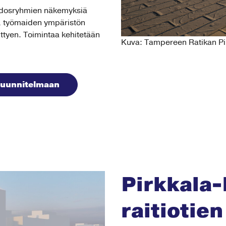
sidosryhmien näkemyksiä
in, työmaiden ympäristön
iittyen. Toimintaa kehitetään
Kuva: Tampereen Ratikan Pir
usuunnitelmaan
Pirkkala-
raitiotie