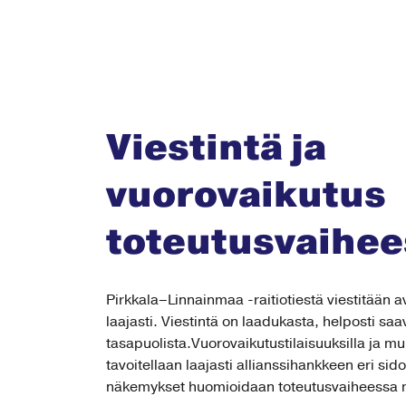
Viestintä ja
vuorovaikutus
toteutusvaihee
Pirkkala–Linnainmaa -raitiotiestä viestitään av
laajasti. Viestintä on laadukasta, helposti saa
tasapuolista.Vuorovaikutustilaisuuksilla ja m
tavoitellaan laajasti allianssihankkeen eri s
näkemykset huomioidaan toteutusvaiheessa m