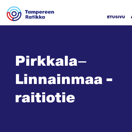
Siirry sisältöön
ETUSIVU
Pirkkala–
Linnainmaa -
raitiotie