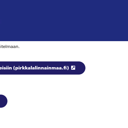
nitelmaan.
isiin (pirkkalalinnainmaa.fi)