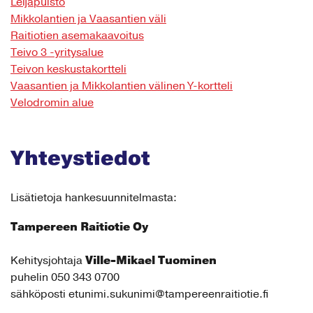
Leijapuisto
Mikkolantien ja Vaasantien väli
Raitiotien asemakaavoitus
Teivo 3 -yritysalue
Teivon keskustakortteli
Vaasantien ja Mikkolantien välinen Y-kortteli
Velodromin alue
Yhteystiedot
Lisätietoja hankesuunnitelmasta:
Tampereen Raitiotie Oy
Ville-Mikael Tuominen
Kehitysjohtaja
puhelin 050 343 0700
sähköposti etunimi.sukunimi@tampereenraitiotie.fi