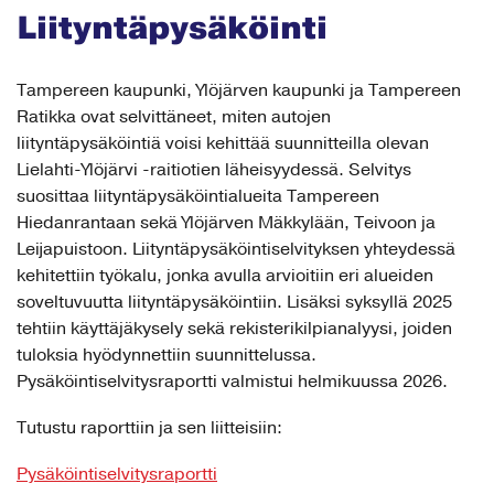
Liityntäpysäköinti
Tampereen kaupunki, Ylöjärven kaupunki ja Tampereen
Ratikka ovat selvittäneet, miten autojen
liityntäpysäköintiä voisi kehittää suunnitteilla olevan
Lielahti-Ylöjärvi -raitiotien läheisyydessä. Selvitys
suosittaa liityntäpysäköintialueita Tampereen
Hiedanrantaan sekä Ylöjärven Mäkkylään, Teivoon ja
Leijapuistoon. Liityntäpysäköintiselvityksen yhteydessä
kehitettiin työkalu, jonka avulla arvioitiin eri alueiden
soveltuvuutta liityntäpysäköintiin. Lisäksi syksyllä 2025
tehtiin käyttäjäkysely sekä rekisterikilpianalyysi, joiden
tuloksia hyödynnettiin suunnittelussa.
Pysäköintiselvitysraportti valmistui helmikuussa 2026.
Tutustu raporttiin ja sen liitteisiin:
Pysäköintiselvitysraportti