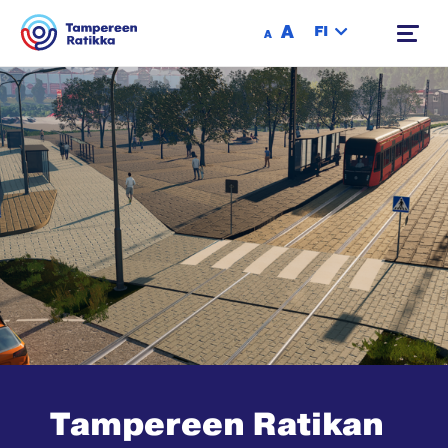
Siirry sisältöön
A
FI
A
Tampereen Ratikan