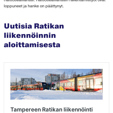
Raitiotieallianssi. Raitiotieallianssin rakentamistyöt ovat
loppuneet ja hanke on päättynyt.
Uutisia Ratikan
liikennöinnin
aloittamisesta