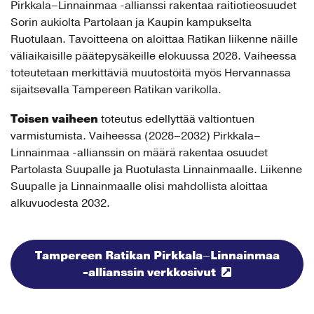
Pirkkala–Linnainmaa -allianssi rakentaa raitiotieosuudet
Sorin aukiolta Partolaan ja Kaupin kampukselta
Ruotulaan. Tavoitteena on aloittaa Ratikan liikenne näille
väliaikaisille päätepysäkeille elokuussa 2028. Vaiheessa
toteutetaan merkittäviä muutostöitä myös Hervannassa
sijaitsevalla Tampereen Ratikan varikolla.
Toisen vaiheen
toteutus edellyttää valtiontuen
varmistumista. Vaiheessa (2028–2032) Pirkkala–
Linnainmaa -allianssin on määrä rakentaa osuudet
Partolasta Suupalle ja Ruotulasta Linnainmaalle. Liikenne
Suupalle ja Linnainmaalle olisi mahdollista aloittaa
alkuvuodesta 2032.
Tampereen Ratikan Pirkkala–Linnainmaa
-allianssin verkkosivut