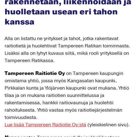
rakennetaan, liikennöidään ja
huolletaan usean eri tahon
kanssa
Alla on listattu ne yritykset ja tahot, jotka rakentavat
raitiotietä ja huolehtivat Tampereen Ratikan toiminnasta.
Lisäksi alla on lyhyt kuvaus siitä, mikä rooli yrityksellä on
Tampereen Ratikassa.
Tampereen Raitiotie Oy
on Tampereen kaupungin
omistama yhtiö, jossa myös Kangasalan kaupunki,
Pirkkalan kunta ja Ylöjärven kaupunki ovat mukana. Yhtiö
tilaa ja on mukana raitiotien suunnittelussa ja
rakentamisessa, hankkii raitiovaunuja ja huolehtii
rahoituksesta. Yhtiö vastaa myös raitiotiejärjestelmän
toimivuudesta.
Lue lisää Tampereen Raitiotie Oy:stä
(yleiskielinen sivu).