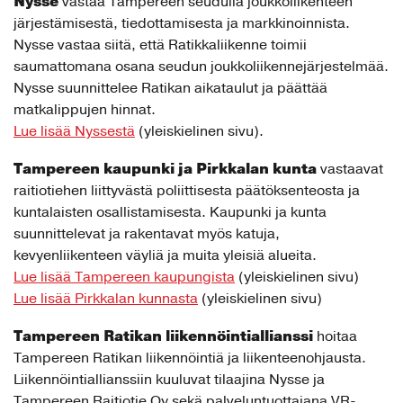
Nysse
vastaa Tampereen seudulla joukkoliikenteen
järjestämisestä, tiedottamisesta ja markkinoinnista.
Nysse vastaa siitä, että Ratikkaliikenne toimii
saumattomana osana seudun joukkoliikennejärjestelmää.
Nysse suunnittelee Ratikan aikataulut ja päättää
matkalippujen hinnat.
Lue lisää Nyssestä
(yleiskielinen sivu).
Tampereen kaupunki ja Pirkkalan kunta
vastaavat
raitiotiehen liittyvästä poliittisesta päätöksenteosta ja
kuntalaisten osallistamisesta. Kaupunki ja kunta
suunnittelevat ja rakentavat myös katuja,
kevyenliikenteen väyliä ja muita yleisiä alueita.
Lue lisää Tampereen kaupungista
(yleiskielinen sivu)
Lue lisää Pirkkalan kunnasta
(yleiskielinen sivu)
Tampereen Ratikan liikennöintiallianssi
hoitaa
Tampereen Ratikan liikennöintiä ja liikenteenohjausta.
Liikennöintiallianssiin kuuluvat tilaajina Nysse ja
Tampereen Raitiotie Oy sekä palveluntuottajana VR-