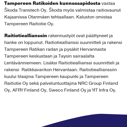
Tampereen Ratikoiden kunnossapidosta
vastaa
Škoda Transtech Oy. Škoda myös valmistaa raitiovaunut
Kajaanissa Otanmäen tehtaallaan. Kaluston omistaa
Tampereen Raitiotie Oy.
Raitiotieallianssin
rakennustyöt ovat päättyneet ja
hanke on loppunut. Raitiotieallianssi suunnitteli ja rakensi
Tampereen Ratikan radan ja pysäkit Hervannasta
Tampereen keskustaan ja Taysin sairaalalta
Lentävänniemeen. Lisäksi Raitiotieallianssi suunnitteli ja
rakensi Ratikkavarikon Hervantaan. Raitiotieallianssiin
kuului tilaajina Tampereen kaupunki ja Tampereen
Raitiotie Oy sekä palveluntuottajina NRC Group Finland
Oy, AFRY Finland Oy, Sweco Finland Oy ja YIT Infra Oy.