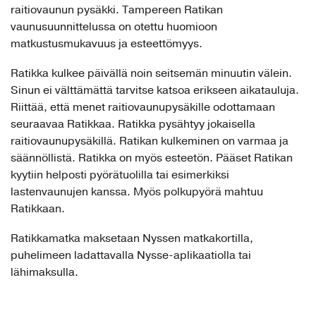
raitiovaunun pysäkki. Tampereen Ratikan
vaunusuunnittelussa on otettu huomioon
matkustusmukavuus ja esteettömyys.
Ratikka kulkee päivällä noin seitsemän minuutin välein.
Sinun ei välttämättä tarvitse katsoa erikseen aikatauluja.
Riittää, että menet raitiovaunupysäkille odottamaan
seuraavaa Ratikkaa. Ratikka pysähtyy jokaisella
raitiovaunupysäkillä. Ratikan kulkeminen on varmaa ja
säännöllistä. Ratikka on myös esteetön. Pääset Ratikan
kyytiin helposti pyörätuolilla tai esimerkiksi
lastenvaunujen kanssa. Myös polkupyörä mahtuu
Ratikkaan.
Ratikkamatka maksetaan Nyssen matkakortilla,
puhelimeen ladattavalla Nysse-aplikaatiolla tai
lähimaksulla.