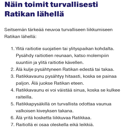
Näin toimit turvallisesti
Ratikan lähellä
Seitsemän tärkeää neuvoa turvalliseen liikkumiseen
Ratikan lähellä:
Ylitä raitiotie suojatien tai ylityspaikan kohdalta.
Pysähdy raitiotien reunaan, katso molempiin
suuntiin ja ylitä raitiotie kävellen.
Älä kulje pysähtyneen Ratikan edestä tai takaa.
Ratikkavaunu pysähtyy hitaasti, koska se painaa
paljon. Älä juokse Ratikan eteen.
Ratikkavaunu ei voi väistää sinua, koska se kulkee
raiteilla.
Ratikkapysäkillä on turvallista odottaa vaunua
valkoisen kiveyksen takana.
Älä yritä kosketta liikkuvaa Ratikkaa.
Raitiollä ei osaa oleskella eikä leikkiä.