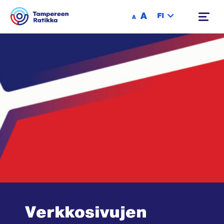
Siirry sisältöön
A
FI
A
Verkkosivujen