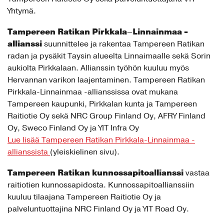
Yhtymä.
Tampereen Ratikan Pirkkala–Linnainmaa -
allianssi
suunnittelee ja rakentaa Tampereen Ratikan
radan ja pysäkit Taysin alueelta Linnaimaalle sekä Sorin
aukiolta Pirkkalaan. Allianssin työhön kuuluu myös
Hervannan varikon laajentaminen. Tampereen Ratikan
Pirkkala-Linnainmaa -allianssissa ovat mukana
Tampereen kaupunki, Pirkkalan kunta ja Tampereen
Raitiotie Oy sekä NRC Group Finland Oy, AFRY Finland
Oy, Sweco Finland Oy ja YIT Infra Oy
Lue lisää Tampereen Ratikan Pirkkala-Linnainmaa -
allianssista
(yleiskielinen sivu).
Tampereen Ratikan kunnossapitoallianssi
vastaa
raitiotien kunnossapidosta. Kunnossapitoallianssiin
kuuluu tilaajana Tampereen Raitiotie Oy ja
palveluntuottajina NRC Finland Oy ja YIT Road Oy.