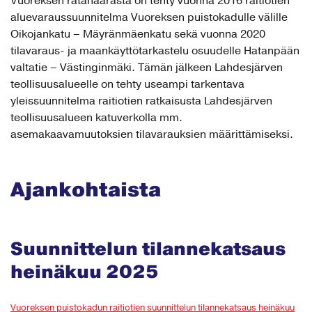
Vuoreksen ratahaarasta on tehty vuonna 2016 raitiotien
aluevaraussuunnitelma Vuoreksen puistokadulle välille
Oikojankatu – Mäyränmäenkatu sekä vuonna 2020
tilavaraus- ja maankäyttötarkastelu osuudelle Hatanpään
valtatie – Västinginmäki. Tämän jälkeen Lahdesjärven
teollisuusalueelle on tehty useampi tarkentava
yleissuunnitelma raitiotien ratkaisusta Lahdesjärven
teollisuusalueen katuverkolla mm.
asemakaavamuutoksien tilavarauksien määrittämiseksi.
Ajankohtaista
Suunnittelun tilannekatsaus
heinäkuu 2025
Vuoreksen puistokadun raitiotien suunnittelun tilannekatsaus heinäkuu