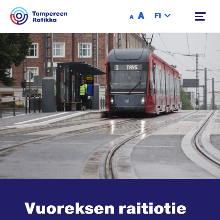
Siirry sisältöön
A
FI
A
Vuoreksen raitiotie