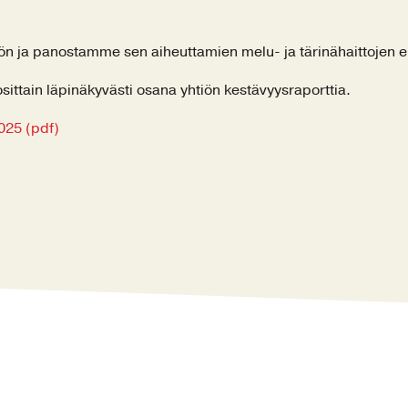
ön ja panostamme sen aiheuttamien melu- ja tärinähaittojen 
ttain läpinäkyvästi osana yhtiön kestävyysraporttia.
025 (pdf)