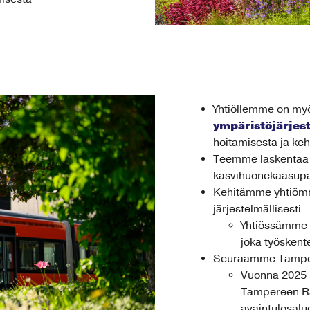
Yhtiöllemme on my
ympäristöjärjest
hoitamisesta ja keh
Teemme laskentaa 
kasvihuonekaasupä
Kehitämme yhtiöm
järjestelmällisesti
Yhtiössämme 
joka työskent
Seuraamme Tampere
Vuonna 2025 r
Tampereen Ra
avaintulosalu