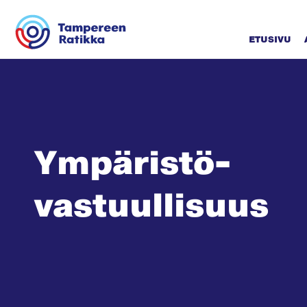
Siirry sisältöön
ETUSIVU
Ympäristö­
vastuullisuus