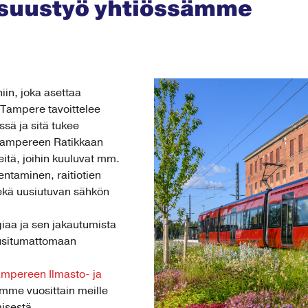
isuustyö yhtiössämme
n, joka asettaa
. Tampere tavoittelee
sä ja sitä tukee
Tampereen Ratikkaan
teitä, joihin kuuluvat mm.
ntaminen, raitiotien
sekä uusiutuvan sähkön
a ja sen jakautumista
uusitumattomaan
mpereen Ilmasto- ja
imme vuosittain meille
misestä