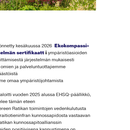
Ekokompassi-
önnetty kesäkuussa 2026
elmän sertifikaatt
i
ympäristöasioiden
ittämisestä järjestelmän mukaisesti
omien ja palveluntuottajiemme
ästöistä
me omaa ympäristöjohtamista
aloitti vuoden 2025 alussa EHSQ-päällikkö,
elee tämän eteen
en Ratikan toimintojen vedenkulutusta
aitiotieninfran kunnossapidosta vastaavan
tikan kunnossapitoallianssin
eiden positiivisena kannustimena on