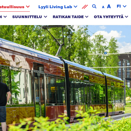
A
FI
stuullisuus
Lyyli Living Lab
A
N
SUUNNITTELU
RATIKAN TAIDE
OTA YHTEYTTÄ