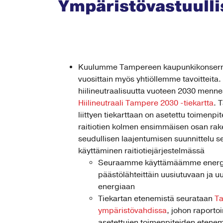
Ympäristövastuull
Kuulumme Tampereen kaupunkikonsernii
vuosittain myös yhtiöllemme tavoitteita
hiilineutraalisuutta vuoteen 2030 mennes
Hiilineutraali Tampere 2030 -tiekartta
. 
liittyen tiekarttaan on asetettu toimenpi
raitiotien kolmen ensimmäisen osan rake
seudullisen laajentumisen suunnittelu 
käyttäminen raitiotiejärjestelmässä
Seuraamme käyttämäämme energia
päästölähteittäin uusiutuvaan ja 
energiaan
Tiekartan etenemistä seurataan
Ta
ympäristövahdissa
, johon raporto
asetettujen toimenpiteiden etene