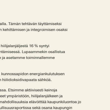
alla. Tämän tehtävän täyttämiseksi
 kehittämisen ja integroimisen osaksi
ilijalanjäljestä 16 % syntyi
ienentämisessä. Lupaammekin osallistua
mme ja asetamme toiminnallemme
sen kunnossapidon energiankulutuksen
 hiilidioksidivapaata sähköä.
a. Etsimme aktiivisesti keinoja
 ympäristöön, hiilijalanjälkeen ja
ahdollisuuksia elävöittää kaupunkiluontoa jo
llisuusraportissa sekä osana kaupungin