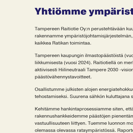
Yhtiömme ympäris
Tampereen Raitiotie Oy:n perustehtävään kuul
rakennamme ympäristöjohtamisjärjestelmän, j
kaikkea Ratikan toimintaa.
Tampereen kaupungin ilmastopäästöistä (vuosi 
liikkumisesta (vuosi 2024). Raitiotiellä on me
aktiivisesti Hiilineutraali Tampere 2030 -vi
päästövähennystavoitteet.
Osallistumme julkisten alojen energiatehokku
tehostamiseksi. Suurena sähkön kuluttajana s
Kehitämme hankintaprosessiamme siten, että 
rakennushankkeidemme päästöjen pienentämise
vastuullisuuteen liittyen. Tuemme luonnon m
olemassa olevassa rataympäristössä. Raport