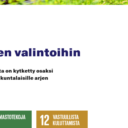
en valintoihin
a on kytketty osaksi
untalaisille arjen