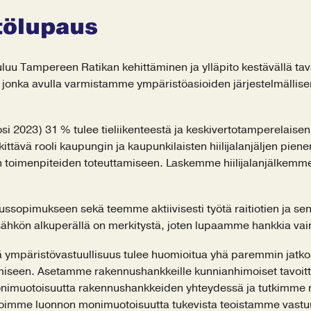
tölupaus
uu Tampereen Ratikan kehittäminen ja ylläpito kestävällä tav
onka avulla varmistamme ympäristöasioiden järjestelmällisen
2023) 31 % tulee tieliikenteestä ja keskivertotamperelaisen hi
rkittävä rooli kaupungin ja kaupunkilaisten hiilijalanjäljen p
sion toimenpiteiden toteuttamiseen. Laskemme hiilijalanjälke
ussopimukseen sekä teemme aktiivisesti työtä raitiotien ja 
ähkön alkuperällä on merkitystä, joten lupaamme hankkia vain
ympäristövastuullisuus tulee huomioitua yhä paremmin jatkoss
en. Asetamme rakennushankkeille kunnianhimoiset tavoitteet
onimuotoisuutta rakennushankkeiden yhteydessä ja tutkimme m
oimme luonnon monimuotoisuutta tukevista teoistamme vastuu