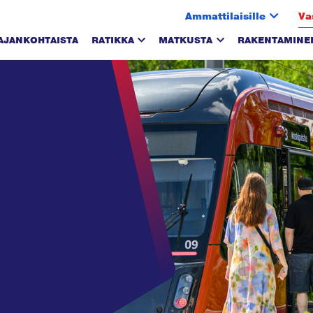
Ammattilaisille
Va
AJANKOHTAISTA
RATIKKA
MATKUSTA
RAKENTAMINE