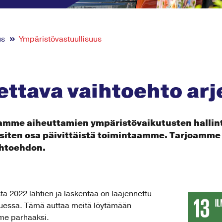
us
Ympäristö­­­vastuullisuus
ettava vaihtoehto arj
amme aiheuttamien ympäristövaikutusten hallint
siten osa päivittäistä toimintaamme. Tarjoamme k
ihtoehdon.
ta 2022 lähtien ja laskentaa on laajennettu
tuessa. Tämä auttaa meitä löytämään
me parhaaksi.