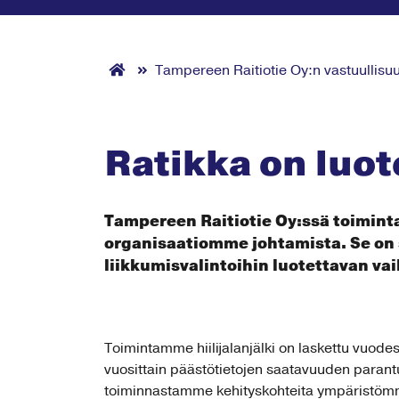
Tampereen Raitiotie Oy:n vastuullisu
Ratikka on luot
Tampereen Raitiotie Oy:ssä toimint
organisaatiomme johtamista. Se on 
liikkumisvalintoihin luotettavan va
Toimintamme hiilijalanjälki on laskettu vuodes
vuosittain päästötietojen saatavuuden paran
toiminnastamme kehityskohteita ympäristöm