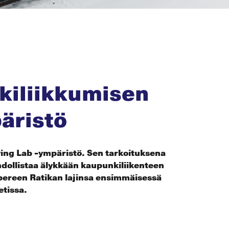
nkiliikkumisen
äristö
ving Lab -ympäristö. Sen tarkoituksena
hdollistaa älykkään kaupunkiliikenteen
pereen Ratikan lajinsa ensimmäisessä
etissa.