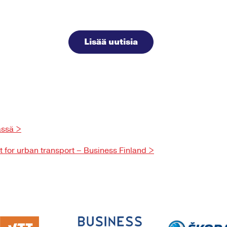
Lisää uutisia
ässä >
 for urban transport – Business Finland >