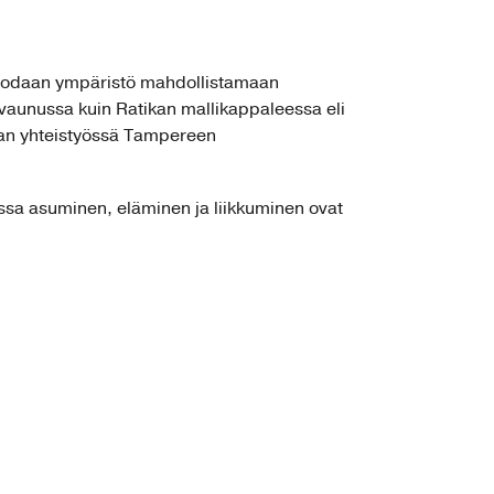
 luodaan ympäristö mahdollistamaan
iovaunussa kuin Ratikan mallikappaleessa eli
aan yhteistyössä Tampereen
ssa asuminen, eläminen ja liikkuminen ovat