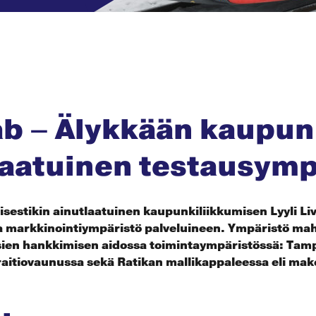
Lab – Älykkään kaupu
laatuinen testausymp
sestikin ainutlaatuinen kaupunkiliikkumisen Lyyli Li
 ja markkinointiympäristö palveluineen. Ympäristö ma
ssien hankkimisen aidossa toimintaympäristössä: Tam
raitiovaunussa sekä Ratikan mallikappaleessa eli mak