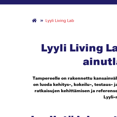
Lyyli Living Lab
Lyyli Living 
ainut
Tampereelle on rakennettu kansainväli
on luoda kehitys-, kokeilu-, testaus-
ratkaisujen kehittämisen ja referen
Lyyli-