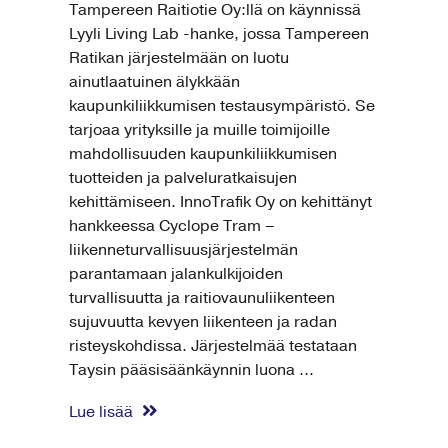
Tampereen Raitiotie Oy:llä on käynnissä
Lyyli Living Lab -hanke, jossa Tampereen
Ratikan järjestelmään on luotu
ainutlaatuinen älykkään
kaupunkiliikkumisen testausympäristö. Se
tarjoaa yrityksille ja muille toimijoille
mahdollisuuden kaupunkiliikkumisen
tuotteiden ja palveluratkaisujen
kehittämiseen. InnoTrafik Oy on kehittänyt
hankkeessa Cyclope Tram –
liikenneturvallisuusjärjestelmän
parantamaan jalankulkijoiden
turvallisuutta ja raitiovaunuliikenteen
sujuvuutta kevyen liikenteen ja radan
risteyskohdissa. Järjestelmää testataan
Taysin pääsisäänkäynnin luona ...
Lue lisää