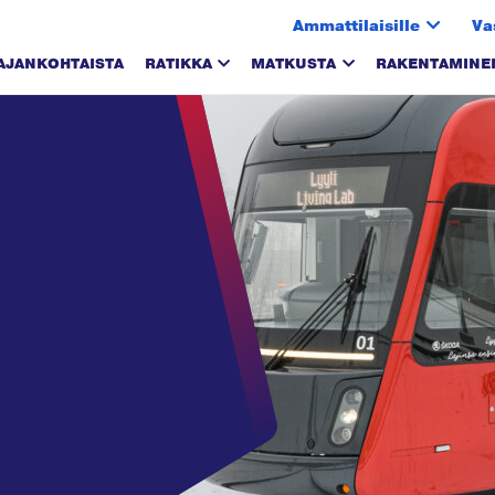
Ammattilaisille
Va
AJANKOHTAISTA
RATIKKA
MATKUSTA
RAKENTAMINE