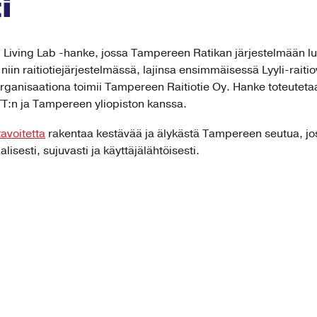
i
yli Living Lab -hanke, jossa Tampereen Ratikan järjestelmään
niin
raitiotiejärjestelmässä, lajinsa ensimmäisessä Lyyli-rait
rganisaationa toimii Tampereen Raitiotie Oy. Hanke toteutet
:n ja Tampereen yliopiston kanssa.
avoitetta
rakentaa kestävää ja älykästä Tampereen seutua, jo
alisesti, sujuvasti ja käyttäjälähtöisesti.