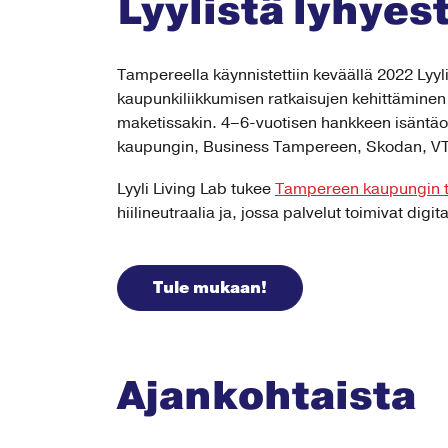
Lyylistä lyhyest
Tampereella käynnistettiin keväällä 2022 Ly
kaupunkiliikkumisen ratkaisujen kehittäminen 
maketissakin. 4–6-vuotisen hankkeen isäntäo
kaupungin, Business Tampereen, Skodan, VTT
Lyyli Living Lab tukee
Tampereen kaupungin t
hiilineutraalia ja, jossa palvelut toimivat digita
Tule mukaan!
Ajankohtaista