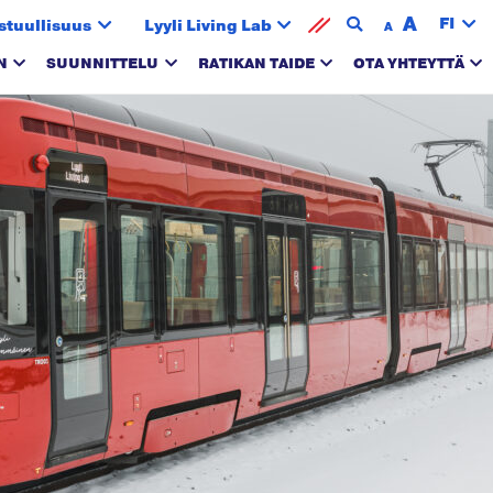
A
FI
stuullisuus
Lyyli Living Lab
A
N
SUUNNITTELU
RATIKAN TAIDE
OTA YHTEYTTÄ