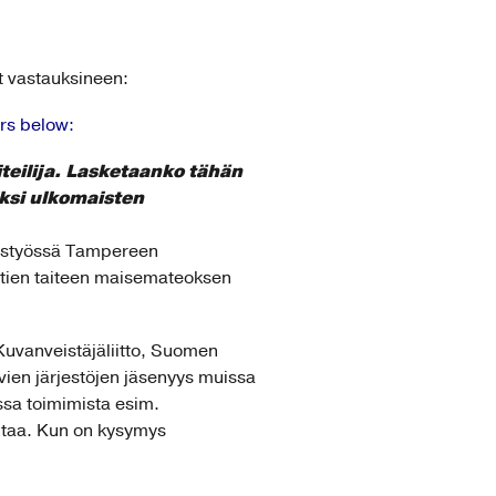
t vastauksineen:
rs below:
iteilija. Lasketaanko tähän
iksi ulkomaisten
teistyössä Tampereen
iotien taiteen maisemateoksen
 Kuvanveistäjäliitto, Suomen
taavien järjestöjen jäsenyys muissa
ssa toimimista esim.
mintaa. Kun on kysymys