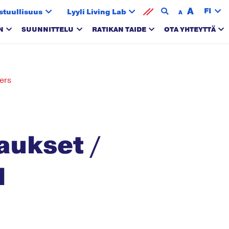
A
FI
stuullisuus
Lyyli Living Lab
A
N
SUUNNITTELU
RATIKAN TAIDE
OTA YHTEYTTÄ
ers
aukset /
d