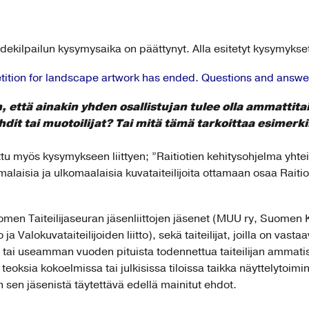
kilpailun kysymysaika on päättynyt. Alla esitetyt kysymykse
tition for landscape artwork has ended. Questions and answe
, että ainakin yhden osallistujan tulee olla ammattita
dit tai muotoilijat? Tai mitä tämä tarkoittaa esimerk
ttu myös kysymykseen liittyen; ”Raitiotien kehitysohjelma yh
laisia ja ulkomaalaisia kuvataiteilijoita ottamaan osaa Rait
uomen Taiteilijaseuran jäsenliittojen jäsenet (MUU ry, Suomen
ja Valokuvataiteilijoiden liitto), sekä taiteilijat, joilla on vas
us tai useamman vuoden pituista todennettua taiteilijan ammati
 teoksia kokoelmissa tai julkisissa tiloissa taikka näyttelytoi
sen jäsenistä täytettävä edellä mainitut ehdot.