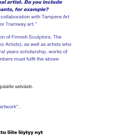
al artist. Do you include
pants, for example?
collaboration with Tampere Art
for Tramway art.”
on of Finnish Sculptors, The
 Artists), as well as artists who
ral years scholarship, works of
embers must fulfil the above
äälle selvästi.
artwork”.
u liite löytyy nyt