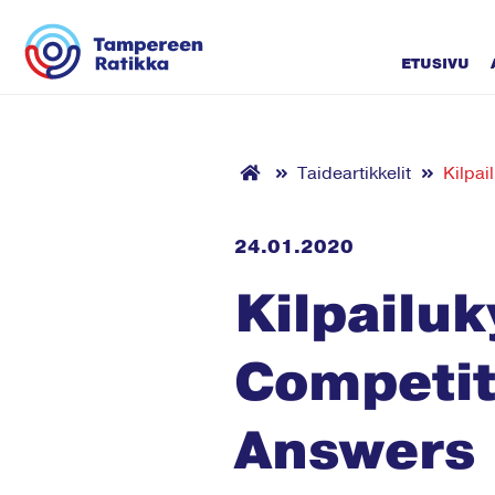
Siirry sisältöön
ETUSIVU
Taideartikkelit
Kilpai
24.01.2020
Kilpailuk
Competit
Answers