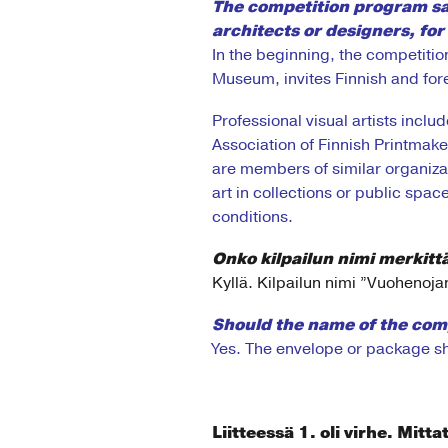
The competition program said
architects or designers, fo
In the beginning, the competit
Museum, invites Finnish and fore
Professional visual artists incl
Association of Finnish Printmake
are members of similar organizat
art in collections or public spac
conditions.
Onko kilpailun nimi merkitt
Kyllä. Kilpailun nimi ”Vuohenoja
Should
the
name of the com
Yes. The envelope or package s
Liitteessä 1. oli virhe. Mitt