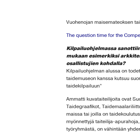
Vuohenojan maisemateoksen taide
The question time for the Compe
Kilpailuohjelmassa sanottiin
mukaan esimerkiksi arkkiteh
osallistujien kohdalla?
Kilpailuohjelman alussa on tode
taidemuseon kanssa kutsuu suoma
taidekilpailuun”
Ammatti kuvataiteilijoita ovat S
Taidegraafikot, Taidemaalariliitto 
maissa tai joilla on taidekoulut
myönnettyjä taiteilija-apurahoja,
työryhmästä, on vähintään yhden 