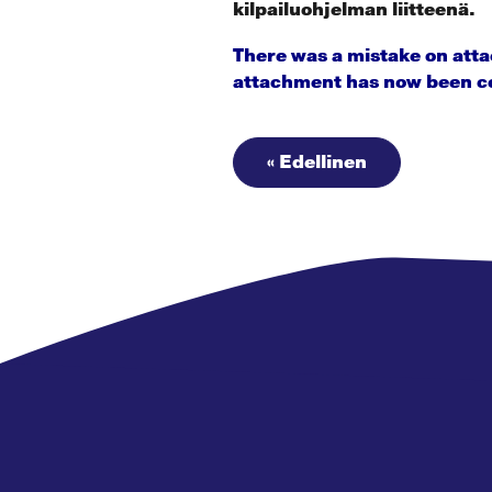
kilpailuohjelman liitteenä.
There was a mistake on att
attachment has now been c
« Edellinen