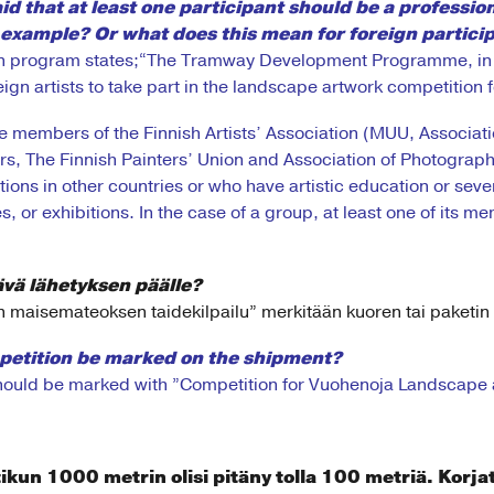
 that at least one participant should be a profession
r example? Or what does this mean for foreign partici
ion program states;“The Tramway Development Programme, in 
ign artists to take part in the landscape artwork competition 
ude members of the Finnish Artists’ Association (MUU, Associati
rs, The Finnish Painters’ Union and Association of Photographic
ions in other countries or who have artistic education or seve
es, or exhibitions. In the case of a group, at least one of its m
ävä lähetyksen päälle?
n maisemateoksen taidekilpailu” merkitään kuoren tai paketin p
petition be marked on the shipment?
hould be marked with ”Competition for Vuohenoja Landscape 
atikun 1000 metrin olisi pitäny tolla 100 metriä. Korjatt