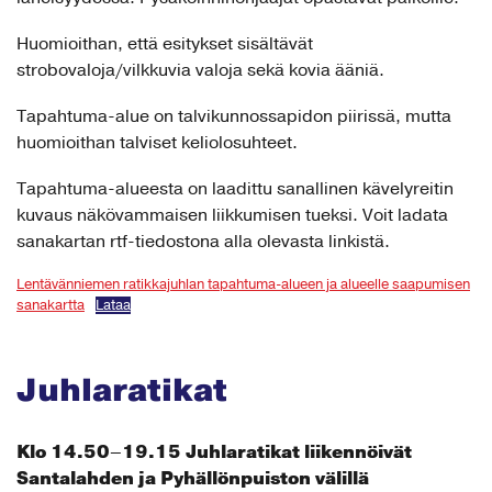
Huomioithan, että esitykset sisältävät
strobovaloja/vilkkuvia valoja sekä kovia ääniä.
Tapahtuma-alue on talvikunnossapidon piirissä, mutta
huomioithan talviset keliolosuhteet.
Tapahtuma-alueesta on laadittu sanallinen kävelyreitin
kuvaus näkövammaisen liikkumisen tueksi. Voit ladata
sanakartan rtf-tiedostona alla olevasta linkistä.
Lentävänniemen ratikkajuhlan tapahtuma-alueen ja alueelle saapumisen
sanakartta
Lataa
Juhlaratikat
Klo 14.50–19.15 Juhlaratikat liikennöivät
Santalahden ja Pyhällönpuiston välillä