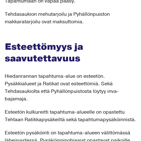
Tapahtumaan on vapaa pääsy.
Tehdasaukion mehutarjoilu ja Pyhällönpuiston
makkaratarjoilu ovat maksuttomia.
Esteettömyys ja
saavutettavuus
Hiedanrannan tapahtuma-alue on esteetön.
Pysäkkialueet ja Ratikat ovat esteettömiä. Sekä
Tehdasaukiolta että Pyhällönpuistosta löytyy inva-
bajamaja.
Esteetön kulkureitti tapahtuma-alueelle on opastettu
Tehtaan Ratikkapysäkeiltä sekä tapahtumapysäköinnistä.
Esteetön pysäköinti on tapahtuma-alueen välittömässä
läheisyydessä. Pysäköinninohjaajat opastavat paikoille.