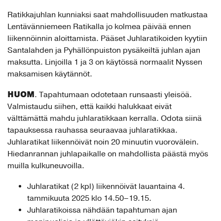
Ratikkajuhlan kunniaksi saat mahdollisuuden matkustaa
Lentävänniemeen Ratikalla jo kolmea päivää ennen
liikennöinnin aloittamista. Pääset Juhlaratikoiden kyytiin
Santalahden ja Pyhällönpuiston pysäkeiltä juhlan ajan
maksutta. Linjoilla 1 ja 3 on käytössä normaalit Nyssen
maksamisen käytännöt.
HUOM
. Tapahtumaan odotetaan runsaasti yleisöä.
Valmistaudu siihen, että kaikki halukkaat eivät
välttämättä mahdu juhlaratikkaan kerralla. Odota siinä
tapauksessa rauhassa seuraavaa juhlaratikkaa.
Juhlaratikat liikennöivät noin 20 minuutin vuorovälein.
Hiedanrannan juhlapaikalle on mahdollista päästä myös
muilla kulkuneuvoilla.
Juhlaratikat (2 kpl) liikennöivät lauantaina 4.
tammikuuta 2025 klo 14.50–19.15.
Juhlaratikoissa nähdään tapahtuman ajan