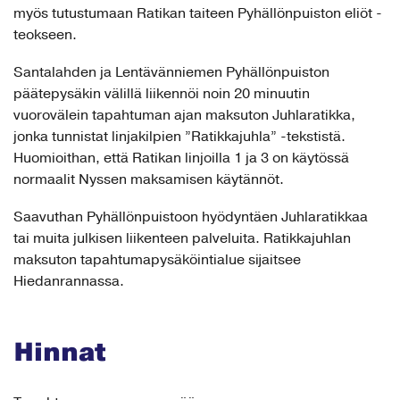
myös tutustumaan Ratikan taiteen Pyhällönpuiston eliöt -
teokseen.
Santalahden ja Lentävänniemen Pyhällönpuiston
päätepysäkin välillä liikennöi noin 20 minuutin
vuorovälein tapahtuman ajan maksuton Juhlaratikka,
jonka tunnistat linjakilpien ”Ratikkajuhla” -tekstistä.
Huomioithan, että Ratikan linjoilla 1 ja 3 on käytössä
normaalit Nyssen maksamisen käytännöt.
Saavuthan Pyhällönpuistoon hyödyntäen Juhlaratikkaa
tai muita julkisen liikenteen palveluita. Ratikkajuhlan
maksuton tapahtumapysäköintialue sijaitsee
Hiedanrannassa.
Hinnat