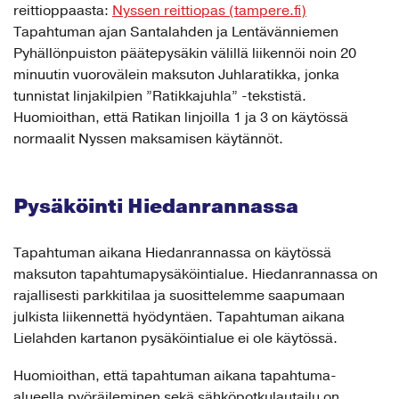
reittioppaasta:
Nyssen reittiopas (tampere.fi)
Tapahtuman ajan Santalahden ja Lentävänniemen
Pyhällönpuiston päätepysäkin välillä liikennöi noin 20
minuutin vuorovälein maksuton Juhlaratikka, jonka
tunnistat linjakilpien ”Ratikkajuhla” -tekstistä.
Huomioithan, että Ratikan linjoilla 1 ja 3 on käytössä
normaalit Nyssen maksamisen käytännöt.
Pysäköinti Hiedanrannassa
Tapahtuman aikana Hiedanrannassa on käytössä
maksuton tapahtumapysäköintialue. Hiedanrannassa on
rajallisesti parkkitilaa ja suosittelemme saapumaan
julkista liikennettä hyödyntäen. Tapahtuman aikana
Lielahden kartanon pysäköintialue ei ole käytössä.
Huomioithan, että tapahtuman aikana tapahtuma-
alueella pyöräileminen sekä sähköpotkulautailu on