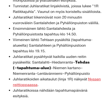
monipuolisia ja yllättäviäkin esityksiä.
Tunnistat Juhlaratikat linjakilvistä, joissa lukee ”1R
Ratikkajuhla”. Vaunut on myös koristeltu sisätiloista.
Juhlaratikat liikennöivät noin 20 minuutin
vuorovälein Santalahden ja Pyhällönpuiston välillä.
Ensimmäinen lähtö Santalahdesta ja
Pyhällönpuistosta tapahtuu klo 14.50.
Viimeinen lähtö Tehtaan pysäkiltä (tapahtuma-
alueelta) Santalahteen ja Pyhällönpuistoon
tapahtuu klo 19.15.
Juhlaratikat pysähtyvät kaikilla uuden reitin
Tehdas
pysäkeillä: Santalahti–Hiedanranta–
(=tapahtuma-alue)
–Niemen kartano–
Niemenranta–Lentävänniemi–Pyhällönpuisto
Juhlaratikoiden aikataulut (linja 1R) näkyvät
Nyssen
reittioppaassa
.
Juhlaratikoissa nähdään tapahtumapäivänä
esityksiä.