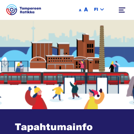
Siirry sisältöön
A
FI
A
Tapahtumainfo