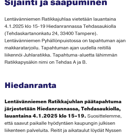
Sijainti ja saapuminen
Lentävänniemen Ratikkajuhlaa vietetään
lauantaina
4.1.2025 klo 15-19 Hiedanrannassa Tehdasaukiolla
(Tehdaskartanonkatu 24, 33400 Tampere).
Lentävänniemen Pyhällönpuistossa on tapahtuman ajan
makkaratarjoilu. Tapahtuman ajan uudella reitillä
liikennöi Juhlaratikka. Tapahtuma-aluetta lähimmän
Ratikkapysäkin nimi on Tehdas A ja B.
Hiedanranta
Lentävänniemen Ratikkajuhlan päätapahtuma
järjestetään Hiedanrannassa, Tehdasaukiolla,
lauantaina 4.1.2025 klo 15-19.
Suosittelemme,
että saavut paikalle hyödyntäen kaupungin julkisen
liikenteen palveluita. Reitit ja aikataulut löydät Nyssen