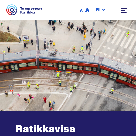
Siirry sisältöön
A
FI
A
Ratikkavisa