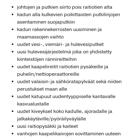
johtojen ja putkien siirto pois raitiotien alta
kadun alla kulkevien poikittaisten putkilinjojen
asentaminen suojaputkiin
kadun rakennekerrosten uusiminen ja
maamassojen vaihto
uudet vesi-, viemäri- ja hulevesiputket
uusi hulevesijärjestelmä joka on yhdistetty
kiinteistöjen rännireitteihin
uudet kaapelireitit raitiotien pysäkeille ja
puhelin/nettioperaattoreille
uudet valaisin-ja sähköratapylväät sekä niiden
perustukset maan alle
uudet katupuut uudentyyppiselle kantavalle
kasvualustalle
uudet kiveykset koko kadulle, ajoradalle ja
jalkakäytäville/pyöräilyväylälle
uusi raitiopysäkki ja kaiteet
vanhojen kaapelikaivojen sovittaminen uuteen