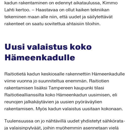
kadun rakentaminen on edennyt aikataulussa, Kimmo
Lahti kertoo. – Haastavaa on ollut kaiken tekniikan
tekeminen maan alle niin, että uudet ja säilytettävät
rakenteet on saatu sovitettua ahtaisiin tiloihin.
Uusi valaistus koko
Hämeenkadulle
Raitiotietä kadun keskiosalle rakennettiin Hämeenkadulle
viime vuonna jo suunniteltua enemmän. Raitiotien
rakentamisen lisäksi Tampereen kaupunki tilasi
Raitiotieallianssilta koko Hämeenkadun uusimisen, eli
reunojen jalkakäytävien ja uusien pyöräväylien
rakentamisen. Myös kadun valaistus uusitaan kokonaan.
Tuulensuussa on jo nähtävillä uudet yhdistetyt sähkörata-
ja valaisinpylväät, joihin myöhemmin asennetaan vielä