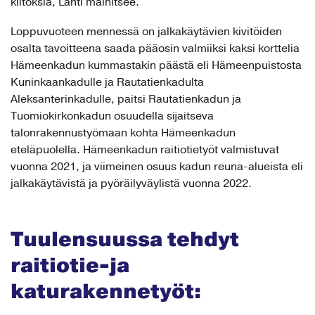
kiitoksia, Lahti mainitsee.
Loppuvuoteen mennessä on jalkakäytävien kivitöiden
osalta tavoitteena saada pääosin valmiiksi kaksi korttelia
Hämeenkadun kummastakin päästä eli Hämeenpuistosta
Kuninkaankadulle ja Rautatienkadulta
Aleksanterinkadulle, paitsi Rautatienkadun ja
Tuomiokirkonkadun osuudella sijaitseva
talonrakennustyömaan kohta Hämeenkadun
eteläpuolella. Hämeenkadun raitiotietyöt valmistuvat
vuonna 2021, ja viimeinen osuus kadun reuna-alueista eli
jalkakäytävistä ja pyöräilyväylistä vuonna 2022.
Tuulensuussa tehdyt
raitiotie-ja
katurakennetyöt: