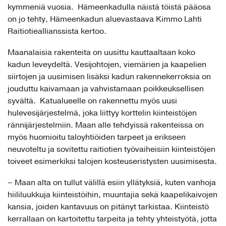
kymmeniä vuosia. Hämeenkadulla näistä töistä pääosa
on jo tehty, Hämeenkadun aluevastaava Kimmo Lahti
Raitiotieallianssista kertoo.
Maanalaisia rakenteita on uusittu kauttaaltaan koko
kadun leveydeltä. Vesijohtojen, viemärien ja kaapelien
siirtojen ja uusimisen lisäksi kadun rakennekerroksia on
jouduttu kaivamaan ja vahvistamaan poikkeuksellisen
syvältä. Katualueelle on rakennettu myös uusi
hulevesijärjestelmä, joka liittyy korttelin kiinteistöjen
rännijärjestelmiin. Maan alle tehdyissä rakenteissa on
myös huomioitu taloyhtiöiden tarpeet ja erikseen
neuvoteltu ja sovitettu raitiotien työvaiheisiin kiinteistöjen
toiveet esimerkiksi talojen kosteuseristysten uusimisesta.
– Maan alta on tullut välillä esiin yllätyksiä, kuten vanhoja
hiililuukkuja kiinteistöihin, muuntajia sekä kaapelikaivojen
kansia, joiden kantavuus on pitänyt tarkistaa. Kiinteistö
kerrallaan on kartoitettu tarpeita ja tehty yhteistyötä, jotta