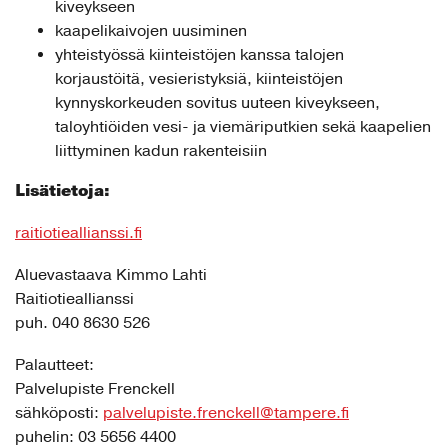
kiveykseen
kaapelikaivojen uusiminen
yhteistyössä kiinteistöjen kanssa talojen
korjaustöitä, vesieristyksiä, kiinteistöjen
kynnyskorkeuden sovitus uuteen kiveykseen,
taloyhtiöiden vesi- ja viemäriputkien sekä kaapelien
liittyminen kadun rakenteisiin
Lisätietoja:
raitiotieallianssi.fi
Aluevastaava Kimmo Lahti
Raitiotieallianssi
puh. 040 8630 526
Palautteet:
Palvelupiste Frenckell
sähköposti:
palvelupiste.frenckell@tampere.fi
puhelin: 03 5656 4400