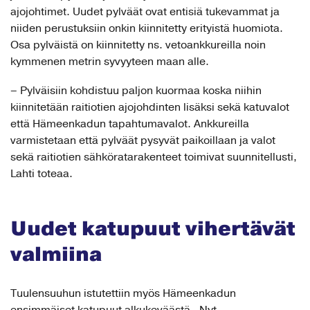
ajojohtimet. Uudet pylväät ovat entisiä tukevammat ja
niiden perustuksiin onkin kiinnitetty erityistä huomiota.
Osa pylväistä on kiinnitetty ns. vetoankkureilla noin
kymmenen metrin syvyyteen maan alle.
– Pylväisiin kohdistuu paljon kuormaa koska niihin
kiinnitetään raitiotien ajojohdinten lisäksi sekä katuvalot
että Hämeenkadun tapahtumavalot. Ankkureilla
varmistetaan että pylväät pysyvät paikoillaan ja valot
sekä raitiotien sähköratarakenteet toimivat suunnitellusti,
Lahti toteaa.
Uudet katupuut vihertävät
valmiina
Tuulensuuhun istutettiin myös Hämeenkadun
ensimmäiset katupuut alkukeväästä. Nyt