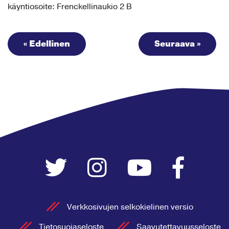
käyntiosoite: Frenckellinaukio 2 B
« Edellinen
Seuraava »
Verkkosivujen selkokielinen versio
Tietosuojaseloste
Saavutettavuusseloste