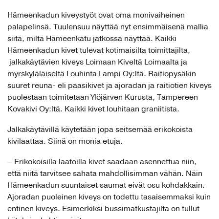
Hämeenkadun kiveystyöt ovat oma monivaiheinen
palapelinsä. Tuulensuu näyttää nyt ensimmäisenä mallia
siitä, miltä Hämeenkatu jatkossa näyttää. Kaikki
Hämeenkadun kivet tulevat kotimaisilta toimittajilta,
jalkakäytävien kiveys Loimaan Kiveltä Loimaalta ja
myrskyläläiseltä Louhinta Lampi Oy:ltä. Raitiopysäkin
suuret reuna- eli paasikivet ja ajoradan ja raitiotien kiveys
puolestaan toimitetaan Ylöjärven Kurusta, Tampereen
Kovakivi Oy:ltä. Kaikki kivet louhitaan graniitista.
Jalkakäytävillä käytetään jopa seitsemää erikokoista
kivilaattaa. Siinä on monia etuja.
– Erikokoisilla laatoilla kivet saadaan asennettua niin,
että niitä tarvitsee sahata mahdollisimman vähän. Näin
Hämeenkadun suuntaiset saumat eivät osu kohdakkain.
Ajoradan puoleinen kiveys on todettu tasaisemmaksi kuin
entinen kiveys. Esimerkiksi bussimatkustajilta on tullut