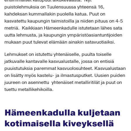
puistolehmuksia on Tuulensuussa yhteensä 16,
kahdeksan kummallakin puolella katua. Puut on
kasvatettu kaupungin taimistoilla ja niiden pituus on 4-5
metriä. Kaikkiaan Hämeenkadulle istutetaan lähes sata
uutta lehmusta, ja kaupungin ympäristöasiantuntijoiden
mukaan puut tulevat elämään ainakin satavuotiaiksi.
Lehmukset on istutettu yhtenäiselle, puulta toiselle
jatkuvalle kantavalle kasvualustalle, jossa on entisiä
puuistutuksia paremmat kasvuolosuhteet. Kasvualustaan
on lisätty myös kastelu- ja ilmastusputket. Uusien puiden
juureen on asennettu yhtenäiset metalliritilät ja puut on
tuettu metallikehikoilla.
Hämeenkadulla kuljetaan
kotimaisella kiveyksellä