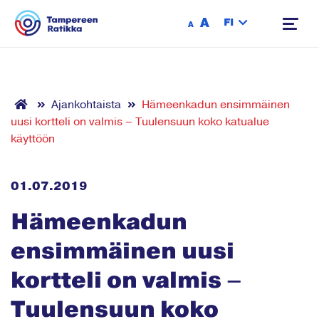
Siirry sisältöön
A
FI
A
Ajankohtaista
Hämeenkadun ensimmäinen
uusi kortteli on valmis – Tuulensuun koko katualue
käyttöön
01.07.2019
Hämeenkadun
ensimmäinen uusi
kortteli on valmis –
Tuulensuun koko