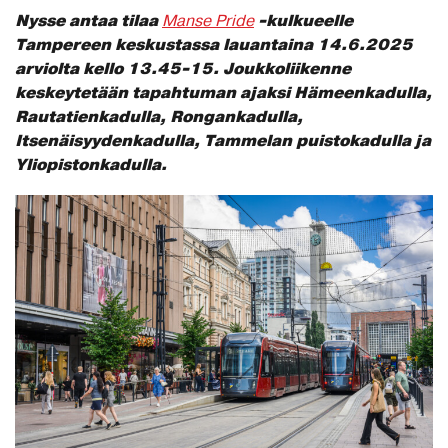
Nysse antaa tilaa
-kulkueelle
Manse Pride
Tampereen keskustassa lauantaina 14.6.2025
arviolta kello 13.45-15. Joukkoliikenne
keskeytetään tapahtuman ajaksi Hämeenkadulla,
Rautatienkadulla, Rongankadulla,
Itsenäisyydenkadulla, Tammelan puistokadulla ja
Yliopistonkadulla.