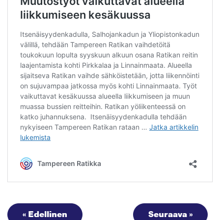
« Edellinen
Seuraava »