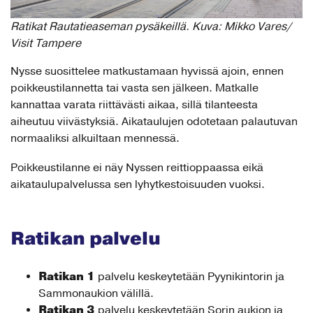
Ratikat Rautatieaseman pysäkeillä. Kuva: Mikko Vares/
Visit Tampere
Nysse suosittelee matkustamaan hyvissä ajoin, ennen
poikkeustilannetta tai vasta sen jälkeen. Matkalle
kannattaa varata riittävästi aikaa, sillä tilanteesta
aiheutuu viivästyksiä. Aikataulujen odotetaan palautuvan
normaaliksi alkuiltaan mennessä.
Poikkeustilanne ei näy Nyssen reittioppaassa eikä
aikataulupalvelussa sen lyhytkestoisuuden vuoksi.
Ratikan palvelu
Ratikan 1
palvelu keskeytetään Pyynikintorin ja
Sammonaukion välillä.
Ratikan 3
palvelu keskeytetään Sorin aukion ja