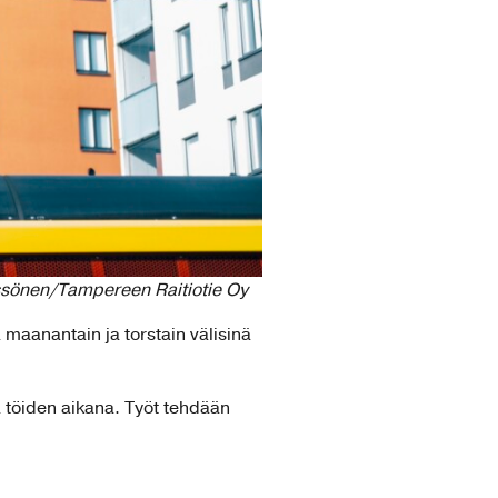
yyssönen/Tampereen Raitiotie Oy
 maanantain ja torstain välisinä
ä töiden aikana. Työt tehdään