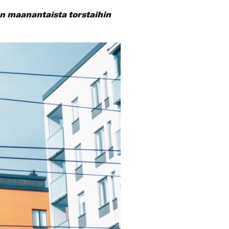
n maanantaista torstaihin