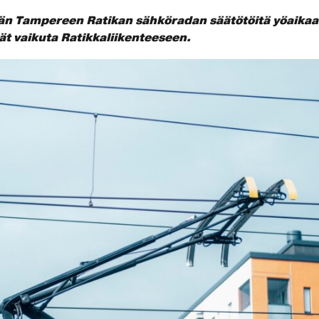
än Tampereen Ratikan sähköradan säätötöitä
yöaikaa
ät vaikuta Ratikkaliikenteeseen.