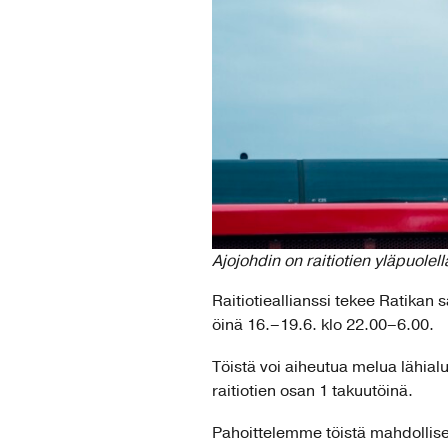
Ajojohdin on raitiotien yläpuole
Raitiotieallianssi tekee Ratikan
öinä 16.–19.6. klo 22.00–6.00.
Töistä voi aiheutua melua lähial
raitiotien osan 1 takuutöinä.
Pahoittelemme töistä mahdollises