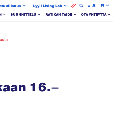
A
FI
stuullisuus
Lyyli Living Lab
A
N
SUUNNITTELU
RATIKAN TAIDE
OTA YHTEYTTÄ
kuuta
kaan 16.–