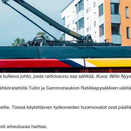
lla kulkeva johto, josta raitiovaunu saa sähköä. Kuva: Wille N
 sähköratatöitä Tullin ja Sammonaukion Ratikkapysäkkien välillä
ueille. Töissä käytettävien työkoneiden huomiovalot ovat pääll
ti aiheutuvaa haittaa.