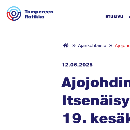
Siirry sisältöön
ETUSIVU
Ajankohtaista
Ajojoh
12.06.2025
Ajojohdin
Itsenäis
19. kesä