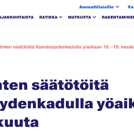
Ammattilaisille
Va
AJANKOHTAISTA
RATIKKA
MATKUSTA
RAKENTAMINE
dinten säätötöitä Itsenäisyydenkadulla yöaikaan 16.–19. kesä
ten säätötöitä
yydenkadulla yöai
kuuta