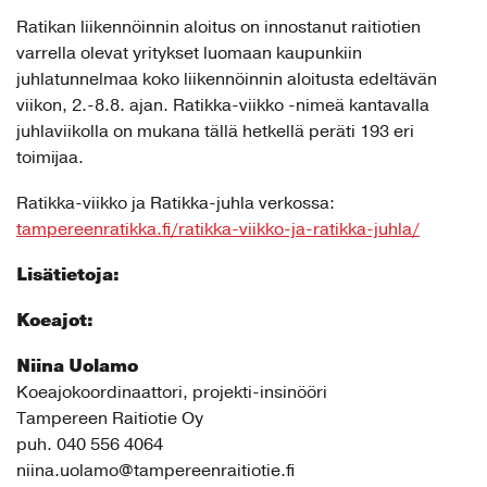
Ratikan liikennöinnin aloitus on innostanut raitiotien
varrella olevat yritykset luomaan kaupunkiin
juhlatunnelmaa koko liikennöinnin aloitusta edeltävän
viikon, 2.-8.8. ajan. Ratikka-viikko -nimeä kantavalla
juhlaviikolla on mukana tällä hetkellä peräti 193 eri
toimijaa.
Ratikka-viikko ja Ratikka-juhla verkossa:
tampereenratikka.fi/ratikka-viikko-ja-ratikka-juhla/
Lisätietoja:
Koeajot:
Niina Uolamo
Koeajokoordinaattori, projekti-insinööri
Tampereen Raitiotie Oy
puh. 040 556 4064
niina.uolamo@tampereenraitiotie.fi