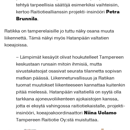
tehtyä tarpeellisia säätöjä esimerkiksi vaihteisiin,
Petra
kertoo Raitiotieallianssin projekti-insinööri
Brunnila
.
Ratikka on tamperelaisille jo tuttu näky osana muuta
liikennettä. Tämä näkyi myös Hatanpään valtatien
koeajoissa.
– Lämpimät kesäyöt olivat houkutelleet Tampereen
keskustaan runsain mitoin ihmisiä, mutta
sivustakatsojat osasivat seurata tilannetta sopivan
matkan päässä. Liikenneturvallisuus ja Ratikan
tuomat muutokset liikenteeseen kannattaa kuitenkin
pitää mielessä. Hatanpään valtatiellä on syytä olla
tarkkana ajoneuvoliikenteen ajokaistojen kanssa,
jotta ei eksytä vahingossa raitiotiekaistalle, projekti-
Niina Uolamo
insinööri, koeajoakoordinaattori
Tampereen Raitiotie Oy:stä muistuttaa.