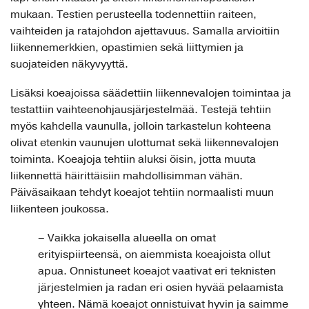
mukaan. T
estien perusteella todennettiin raiteen,
vaihteiden ja ratajohdon ajettavuus. Samalla arvioitiin
liikennemerkkien, opastimien sekä liittymien ja
suojateiden näkyvyyttä.
Lisäksi koeajoissa säädettiin liikennevalojen toimintaa ja
testattiin vaihteenohjausjärjestelmää. Testejä tehtiin
myös kahdella vaunulla, jolloin tarkastelun kohteena
olivat etenkin vaunujen ulottumat sekä liikennevalojen
toiminta. Koeajoja tehtiin aluksi öisin, jotta muuta
liikennettä häirittäisiin mahdollisimman vähän.
Päiväsaikaan tehdyt koeajot tehtiin normaalisti muun
liikenteen joukossa.
– Vaikka jokaisella alueella on omat
erityispiirteensä, on aiemmista koeajoista ollut
apua. Onnistuneet koeajot vaativat eri teknisten
järjestelmien ja radan eri osien hyvää pelaamista
yhteen. Nämä koeajot onnistuivat hyvin ja saimme