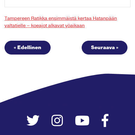
Tampereen Ratikka ensimmäistä kertaa Hatanpään
valtatielle – koeajot alkavat yöaikaan
« Edellinen
Seuraava »