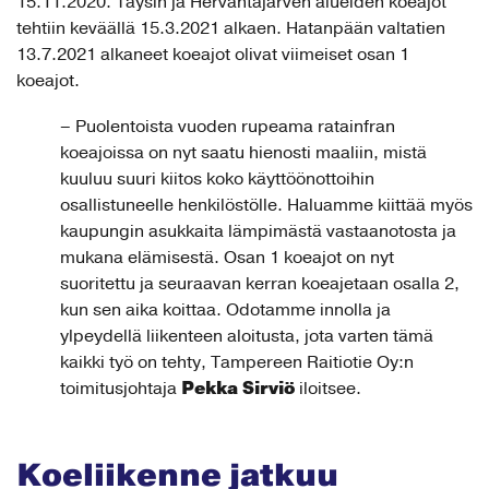
15.11.2020. Taysin ja Hervantajärven alueiden koeajot
tehtiin keväällä 15.3.2021 alkaen. Hatanpään valtatien
13.7.2021 alkaneet koeajot olivat viimeiset osan 1
koeajot.
– Puolentoista vuoden rupeama ratainfran
koeajoissa on nyt saatu hienosti maaliin, mistä
kuuluu suuri kiitos koko käyttöönottoihin
osallistuneelle henkilöstölle. Haluamme kiittää myös
kaupungin asukkaita lämpimästä vastaanotosta ja
mukana elämisestä. Osan 1 koeajot on nyt
suoritettu ja seuraavan kerran koeajetaan osalla 2,
kun sen aika koittaa. Odotamme innolla ja
ylpeydellä liikenteen aloitusta, jota varten tämä
kaikki työ on tehty, Tampereen Raitiotie Oy:n
Pekka Sirviö
toimitusjohtaja
iloitsee.
Koeliikenne jatkuu