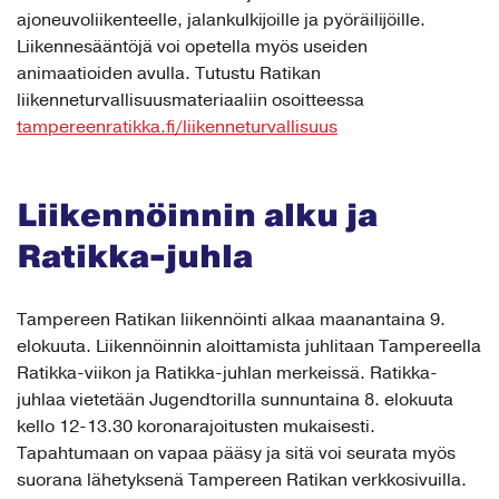
ajoneuvoliikenteelle, jalankulkijoille ja pyöräilijöille.
Liikennesääntöjä voi opetella myös useiden
animaatioiden avulla. Tutustu Ratikan
liikenneturvallisuusmateriaaliin osoitteessa
tampereenratikka.fi/liikenneturvallisuus
Liikennöinnin alku ja
Ratikka-juhla
Tampereen Ratikan liikennöinti alkaa maanantaina 9.
elokuuta. Liikennöinnin aloittamista juhlitaan Tampereella
Ratikka-viikon ja Ratikka-juhlan merkeissä. Ratikka-
juhlaa vietetään Jugendtorilla sunnuntaina 8. elokuuta
kello 12-13.30 koronarajoitusten mukaisesti.
Tapahtumaan on vapaa pääsy ja sitä voi seurata myös
suorana lähetyksenä Tampereen Ratikan verkkosivuilla.