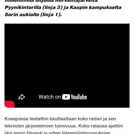
molemmilla linjoilla Hervantajärveltä
Pyynikintorilla (linja 3) ja Kaupin kampukselta
Sorin aukiolle (linja 1).
Koeajoissa testattiin kauttaaltaan koko radan ja sen
teknisten järjestelmien toimivuus. Koko rataosa ajettiin
läpi ensin hitaasti ja sitten liikennöintinopeuksien