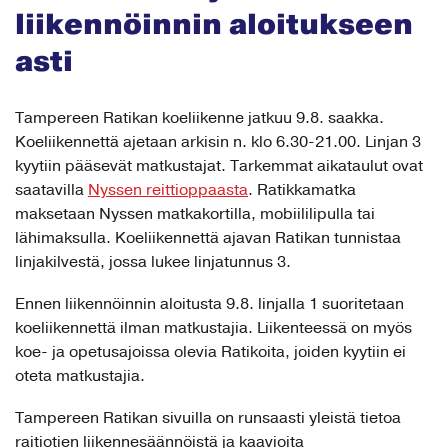
liikennöinnin aloitukseen
asti
Tampereen Ratikan koeliikenne jatkuu 9.8. saakka.
Koeliikennettä ajetaan arkisin n. klo 6.30-21.00. Linjan 3
kyytiin pääsevät matkustajat. Tarkemmat aikataulut ovat
saatavilla
Nyssen reittioppaasta
. Ratikkamatka
maksetaan Nyssen matkakortilla, mobiililipulla tai
lähimaksulla. Koeliikennettä ajavan Ratikan tunnistaa
linjakilvestä, jossa lukee linjatunnus 3.
Ennen liikennöinnin aloitusta 9.8. linjalla 1 suoritetaan
koeliikennettä ilman matkustajia. Liikenteessä on myös
koe- ja opetusajoissa olevia Ratikoita, joiden kyytiin ei
oteta matkustajia.
Tampereen Ratikan sivuilla on runsaasti yleistä tietoa
raitiotien liikennesäännöistä ja kaavioita