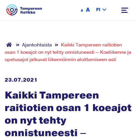
Siirry sisältöön
A
FI
A
Ajankohtaista
Kaikki Tampereen raitiotien
osan 1 koeajot on nyt tehty onnistuneesti – Koeliikenne ja
opetusajot jatkuvat liikennöinnin aloittamiseen asti
23.07.2021
Kaikki Tampereen
raitiotien osan 1 koeajot
on nyt tehty
onnistuneesti –