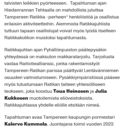
talvisten leikkien pyörteeseen. Tapahtuman ajan
Hiedanrannan Tehtaalla on mahdollista jututtaa
Tampereen Ratikka -perheen* henkilöstöä ja osallistua
erilaisiin aktiviteetteihin. Aiemmista Ratikkajuhlista
tuttuun tapaan osallistujat voivat myös lyödä itselleen
Ratikkakolikon muistoksi tapahtumasta.
Ratikkajuhlan ajan Pyhällönpuiston päätepysäkin
yhteydessä on maksuton makkaratarjoilu. Tarjoilusta
vastaa Raitiotieallianssi, jonka rakentamistyöt
Tampereen Ratikan parissa päättyvät Lentävänniemen
osuuden valmistumiseen. Pysäkkiympäristössä pääsee
myös tutustumaan Ratikan taiteen yhteisölliseen
Toua Heinosen
Julia
teokseen, joka koostuu
ja
Kukkosen
muotoilemista eliöveistoksista.
Ratikkajuhlassa yhdelle eliölle etsitään nimeä.
Tapahtuman avaa Tampereen kaupungin pormestari
Kalervo Kummola
. Juontajana toimii vuoden 2023