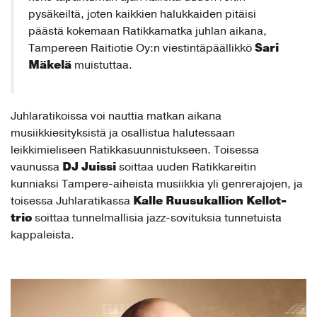
pysäkeiltä, joten kaikkien halukkaiden pitäisi
päästä kokemaan Ratikkamatka juhlan aikana,
Sari
Tampereen Raitiotie Oy:n viestintäpäällikkö
Mäkelä
muistuttaa.
Juhlaratikoissa voi nauttia matkan aikana
musiikkiesityksistä ja osallistua halutessaan
leikkimieliseen Ratikkasuunnistukseen. Toisessa
DJ Juissi
vaunussa
soittaa uuden Ratikkareitin
kunniaksi Tampere-aiheista musiikkia yli genrerajojen, ja
Kalle Ruusukallion Kellot-
toisessa Juhlaratikassa
trio
soittaa tunnelmallisia jazz-sovituksia tunnetuista
kappaleista.