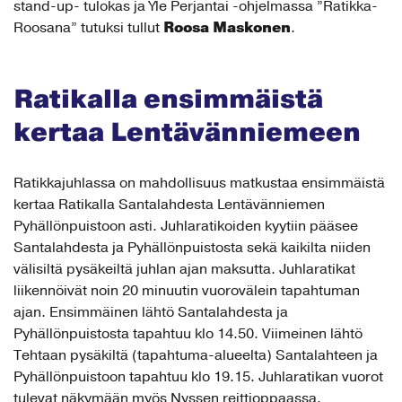
stand-up- tulokas ja Yle Perjantai -ohjelmassa ”Ratikka-
Roosa Maskonen
Roosana” tutuksi tullut
.
Ratikalla ensimmäistä
kertaa Lentävänniemeen
Ratikkajuhlassa on mahdollisuus matkustaa ensimmäistä
kertaa Ratikalla Santalahdesta Lentävänniemen
Pyhällönpuistoon asti. Juhlaratikoiden kyytiin pääsee
Santalahdesta ja Pyhällönpuistosta sekä kaikilta niiden
välisiltä pysäkeiltä juhlan ajan maksutta. Juhlaratikat
liikennöivät noin 20 minuutin vuorovälein tapahtuman
ajan. Ensimmäinen lähtö Santalahdesta ja
Pyhällönpuistosta tapahtuu klo 14.50. Viimeinen lähtö
Tehtaan pysäkiltä (tapahtuma-alueelta) Santalahteen ja
Pyhällönpuistoon tapahtuu klo 19.15. Juhlaratikan vuorot
tulevat näkymään myös Nyssen reittioppaassa.