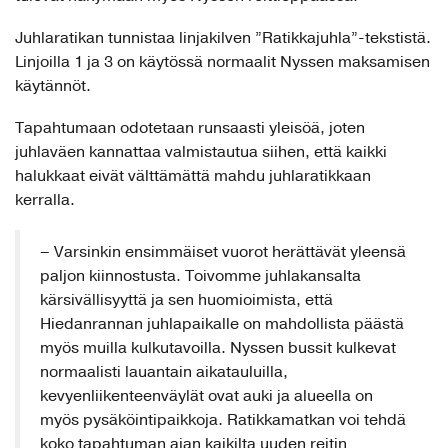
Juhlaratikan tunnistaa linjakilven ”Ratikkajuhla”-tekstistä.
Linjoilla 1 ja 3 on käytössä normaalit Nyssen maksamisen
käytännöt.
Tapahtumaan odotetaan runsaasti yleisöä, joten
juhlaväen kannattaa valmistautua siihen, että kaikki
halukkaat eivät välttämättä mahdu juhlaratikkaan
kerralla.
– Varsinkin ensimmäiset vuorot herättävät yleensä
paljon kiinnostusta. Toivomme juhlakansalta
kärsivällisyyttä ja sen huomioimista, että
Hiedanrannan juhlapaikalle on mahdollista päästä
myös muilla kulkutavoilla. Nyssen bussit kulkevat
normaalisti lauantain aikatauluilla,
kevyenliikenteenväylät ovat auki ja alueella on
myös pysäköintipaikkoja. Ratikkamatkan voi tehdä
koko tapahtuman ajan kaikilta uuden reitin