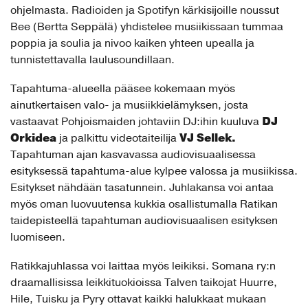
ohjelmasta. Radioiden ja Spotifyn kärkisijoille noussut
Bee (Bertta Seppälä) yhdistelee musiikissaan tummaa
poppia ja soulia ja nivoo kaiken yhteen upealla ja
tunnistettavalla laulusoundillaan.
Tapahtuma-alueella pääsee kokemaan myös
ainutkertaisen valo- ja musiikkielämyksen, josta
DJ
vastaavat Pohjoismaiden johtaviin DJ:ihin kuuluva
Orkidea
VJ Sellek.
ja palkittu videotaiteilija
Tapahtuman ajan kasvavassa audiovisuaalisessa
esityksessä tapahtuma-alue kylpee valossa ja musiikissa.
Esitykset nähdään tasatunnein. Juhlakansa voi
antaa
myös oman luovuutensa kukkia osallistumalla Ratikan
taidepisteellä tapahtuman audiovisuaalisen esityksen
luomiseen.
Ratikkajuhlassa voi laittaa myös leikiksi. Somana ry:n
draamallisissa leikkituokioissa Talven taikojat Huurre,
Hile, Tuisku ja Pyry ottavat kaikki halukkaat mukaan