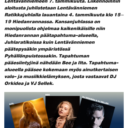
Lentävänniemeen 7. tammikuuta. Liikennöinnin
aloitusta juhlistetaan Lentävänniemen
Ratikkajuhlalla lauantaina 4. tammikuuta klo 15–
19 Hiedanrannassa. Kansanjuhlassa on
monipuolista ohjelmaa kaikenikäisille niin
Hiedanrannan päätapahtuma-alueella,
Juhlaratikoissa kuin Lentävänniemen
päätepysäkin ympäristössä
Pyhällönpuistossakin. Tapahtuman
pääesiintyjinä nähdään Bee ja Ilta.
Tapahtuma-
alueella pääsee kokemaan myös ainutkertaisen
valo- ja musiikkielämyksen, josta vastaavat DJ
Orkidea ja VJ Sellek.