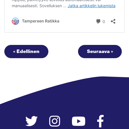
« Edellinen
Seuraava »