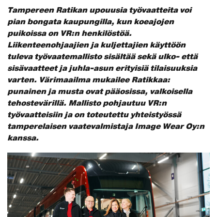
Tampereen Ratikan upouusia työvaatteita voi
pian bongata kaupungilla, kun koeajojen
puikoissa on VR:n henkilöstöä.
Liikenteenohjaajien ja kuljettajien käyttöön
tuleva työvaatemallisto sisältää sekä ulko- että
sisävaatteet ja juhla-asun erityisiä tilaisuuksia
varten. Värimaailma mukailee Ratikkaa:
punainen ja musta ovat pääosissa, valkoisella
tehostevärillä. Mallisto pohjautuu VR:n
työvaatteisiin ja on toteutettu yhteistyössä
tamperelaisen vaatevalmistaja Image Wear Oy:n
kanssa.