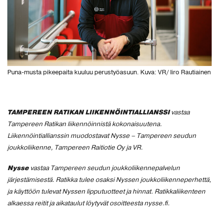
Puna-musta pikeepaita kuuluu perustyöasuun. Kuva: VR/ Iiro Rautiainen
TAMPEREEN RATIKAN LIIKENNÖINTIALLIANSSI
vastaa
Tampereen Ratikan liikennöinnistä kokonaisuutena.
Liikennöintiallianssin muodostavat Nysse – Tampereen seudun
joukkoliikenne, Tampereen Raitiotie Oy ja VR.
Nysse
vastaa Tampereen seudun joukkoliikennepalvelun
järjestämisestä. Ratikka tulee osaksi Nyssen joukkoliikenneperhettä,
ja käyttöön tulevat Nyssen lipputuotteet ja hinnat. Ratikkaliikenteen
alkaessa reitit ja aikataulut löytyvät osoitteesta nysse.fi.