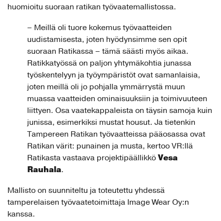
huomioitu suoraan ratikan työvaatemallistossa.
– Meillä oli tuore kokemus työvaatteiden
uudistamisesta, joten hyödynsimme sen opit
suoraan Ratikassa – tämä säästi myös aikaa.
Ratikkatyössä on paljon yhtymäkohtia junassa
työskentelyyn ja työympäristöt ovat samanlaisia,
joten meillä oli jo pohjalla ymmärrystä muun
muassa vaatteiden ominaisuuksiin ja toimivuuteen
liittyen. Osa vaatekappaleista on täysin samoja kuin
junissa, esimerkiksi mustat housut. Ja tietenkin
Tampereen Ratikan työvaatteissa pääosassa ovat
Ratikan värit: punainen ja musta, kertoo VR:llä
Vesa
Ratikasta vastaava projektipäällikkö
Rauhala
.
Mallisto on suunniteltu ja toteutettu yhdessä
tamperelaisen työvaatetoimittaja Image Wear Oy:n
kanssa.