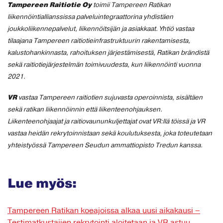
Tampereen Raitiotie Oy
toimii Tampereen Ratikan
liikennöintiallianssissa palveluintegraattorina yhdistäen
joukkoliikennepalvelut, liikennöitsijän ja asiakkaat. Yhtiö vastaa
tilaajana Tampereen raitiotieinfrastruktuurin rakentamisesta,
kalustohankinnasta, rahoituksen järjestämisestä, Ratikan brändistä
sekä raitiotiejärjestelmän toimivuudesta, kun liikennöinti vuonna
2021.
VR
vastaa Tampereen raitiotien sujuvasta operoinnista, sisältäen
sekä ratikan liikennöinnin että liikenteenohjauksen.
Liikenteenohjaajat ja raitiovaununkuljettajat ovat VR:llä töissä ja VR
vastaa heidän rekrytoinnistaan sekä koulutuksesta, joka toteutetaan
yhteistyössä Tampereen Seudun ammattiopisto Tredun kanssa.
Lue myös:
Tampereen Ratikan koeajoissa alkaa uusi aikakausi –
Testimatkustajien rekrytointi aloitetaan ja VR astuu