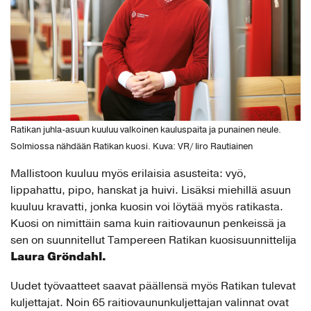
Ratikan juhla-asuun kuuluu valkoinen kauluspaita ja punainen neule.
Solmiossa nähdään Ratikan kuosi. Kuva: VR/ Iiro Rautiainen
Mallistoon kuuluu myös erilaisia asusteita: vyö,
lippahattu, pipo, hanskat ja huivi. Lisäksi miehillä asuun
kuuluu kravatti, jonka kuosin voi löytää myös ratikasta.
Kuosi on nimittäin sama kuin raitiovaunun penkeissä ja
sen on suunnitellut Tampereen Ratikan kuosisuunnittelija
Laura Gröndahl.
Uudet työvaatteet saavat päällensä myös Ratikan tulevat
kuljettajat. Noin 65 raitiovaununkuljettajan valinnat ovat