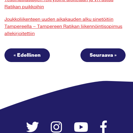
Ratikan puikkoihin
Joukkoliikenteen uuden aikakauden alku sinetöitiin
Tampereella – Tampereen Ratikan liikennöintisopimus
allekirjoitettiin
« Edellinen
Seuraava »