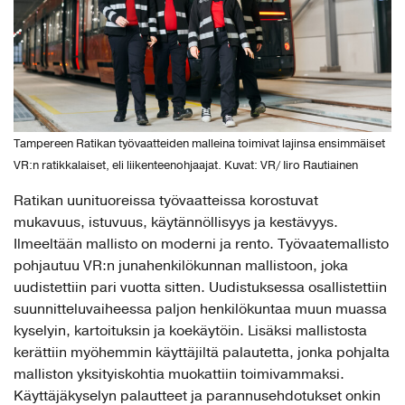
Tampereen Ratikan työvaatteiden malleina toimivat lajinsa ensimmäiset
VR:n ratikkalaiset, eli liikenteenohjaajat. Kuvat: VR/ Iiro Rautiainen
Ratikan uunituoreissa työvaatteissa korostuvat
mukavuus, istuvuus, käytännöllisyys ja kestävyys.
Ilmeeltään mallisto on moderni ja rento. Työvaatemallisto
pohjautuu VR:n junahenkilökunnan mallistoon, joka
uudistettiin pari vuotta sitten. Uudistuksessa osallistettiin
suunnitteluvaiheessa paljon henkilökuntaa muun muassa
kyselyin, kartoituksin ja koekäytöin. Lisäksi mallistosta
kerättiin myöhemmin käyttäjiltä palautetta, jonka pohjalta
malliston yksityiskohtia muokattiin toimivammaksi.
Käyttäjäkyselyn palautteet ja parannusehdotukset onkin