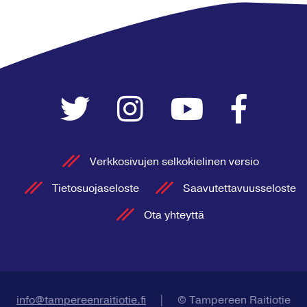
Verkkosivujen selkokielinen versio
Tietosuojaseloste
Saavutettavuusseloste
Ota yhteyttä
info@tampereenraitiotie.fi
|
© Tampereen Raitiotie