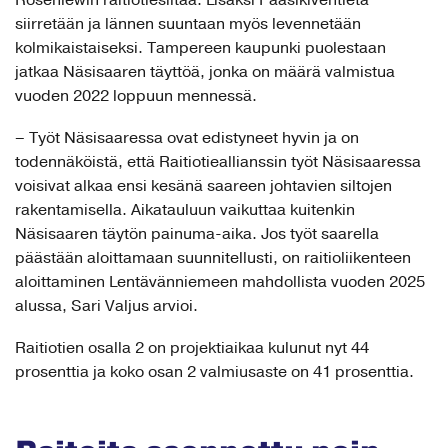
siirretään ja lännen suuntaan myös levennetään
kolmikaistaiseksi. Tampereen kaupunki puolestaan
jatkaa Näsisaaren täyttöä, jonka on määrä valmistua
vuoden 2022 loppuun mennessä.
– Työt Näsisaaressa ovat edistyneet hyvin ja on
todennäköistä, että Raitiotieallianssin työt Näsisaaressa
voisivat alkaa ensi kesänä saareen johtavien siltojen
rakentamisella. Aikatauluun vaikuttaa kuitenkin
Näsisaaren täytön painuma-aika. Jos työt saarella
päästään aloittamaan suunnitellusti, on raitioliikenteen
aloittaminen Lentävänniemeen mahdollista vuoden 2025
alussa, Sari Valjus arvioi.
Raitiotien osalla 2 on projektiaikaa kulunut nyt 44
prosenttia ja koko osan 2 valmiusaste on 41 prosenttia.