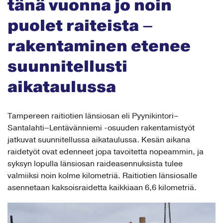
tänä vuonna jo noin
puolet raiteista –
rakentaminen etenee
suunnitellusti
aikataulussa
Tampereen raitiotien länsiosan eli Pyynikintori–
Santalahti–Lentävänniemi -osuuden rakentamistyöt
jatkuvat suunnitellussa aikataulussa. Kesän aikana
raidetyöt ovat edenneet jopa tavoitetta nopeammin, ja
syksyn lopulla länsiosan raideasennuksista tulee
valmiiksi noin kolme kilometriä. Raitiotien länsiosalle
asennetaan kaksoisraidetta kaikkiaan 6,6 kilometriä.