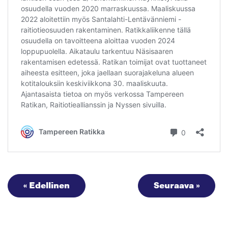
« Edellinen
Seuraava »