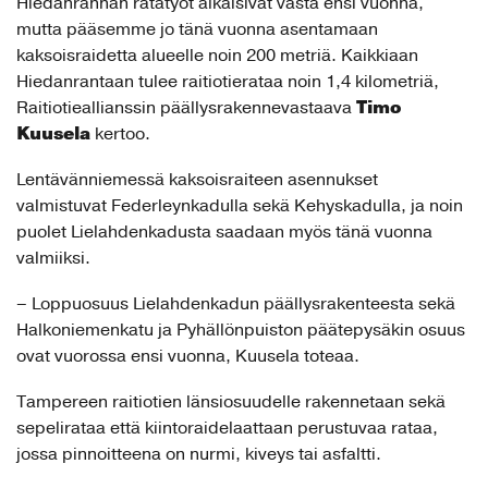
Hiedanrannan ratatyöt alkaisivat vasta ensi vuonna,
mutta pääsemme jo tänä vuonna asentamaan
kaksoisraidetta alueelle noin 200 metriä. Kaikkiaan
Hiedanrantaan tulee raitiotierataa noin 1,4 kilometriä,
Timo
Raitiotieallianssin päällysrakennevastaava
Kuusela
kertoo.
Lentävänniemessä kaksoisraiteen asennukset
valmistuvat Federleynkadulla sekä Kehyskadulla, ja noin
puolet Lielahdenkadusta saadaan myös tänä vuonna
valmiiksi.
– Loppuosuus Lielahdenkadun päällysrakenteesta sekä
Halkoniemenkatu ja Pyhällönpuiston päätepysäkin osuus
ovat vuorossa ensi vuonna, Kuusela toteaa.
Tampereen raitiotien länsiosuudelle rakennetaan sekä
sepelirataa että kiintoraidelaattaan perustuvaa rataa,
jossa pinnoitteena on nurmi, kiveys tai asfaltti.