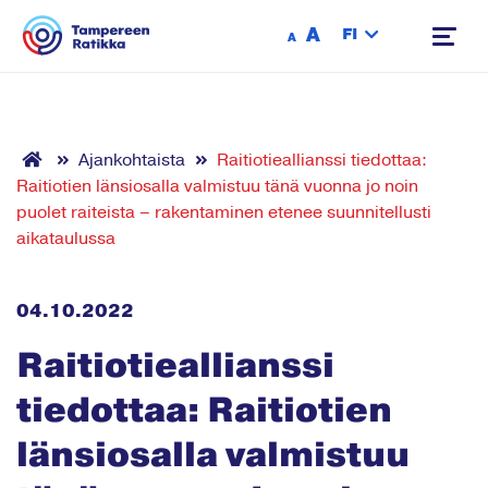
Siirry sisältöön
A
FI
A
Ajankohtaista
Raitiotieallianssi tiedottaa:
Raitiotien länsiosalla valmistuu tänä vuonna jo noin
puolet raiteista – rakentaminen etenee suunnitellusti
aikataulussa
04.10.2022
Raitiotieallianssi
tiedottaa: Raitiotien
länsiosalla valmistuu