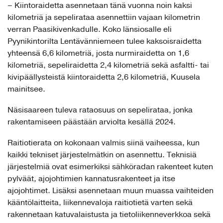
– Kiintoraidetta asennetaan tänä vuonna noin kaksi
kilometriä ja sepelirataa asennettiin vajaan kilometrin
verran Paasikivenkadulle. Koko länsiosalle eli
Pyynikintorilta Lentävänniemeen tulee kaksoisraidetta
yhteensä 6,6 kilometriä, josta nurmiraidetta on 1,6
kilometriä, sepeliraidetta 2,4 kilometriä sekä asfaltti- tai
kivipäällysteistä kiintoraidetta 2,6 kilometriä, Kuusela
mainitsee.
Näsisaareen tuleva rataosuus on sepelirataa, jonka
rakentamiseen päästään arviolta kesällä 2024.
Raitiotierata on kokonaan valmis siinä vaiheessa, kun
kaikki tekniset järjestelmätkin on asennettu. Teknisiä
järjestelmiä ovat esimerkiksi sähköradan rakenteet kuten
pylväät, ajojohtimien kannatusrakenteet ja itse
ajojohtimet. Lisäksi asennetaan muun muassa vaihteiden
kääntölaitteita, liikennevaloja raitiotietä varten sekä
rakennetaan katuvalaistusta ja tietoliikenneverkkoa sekä