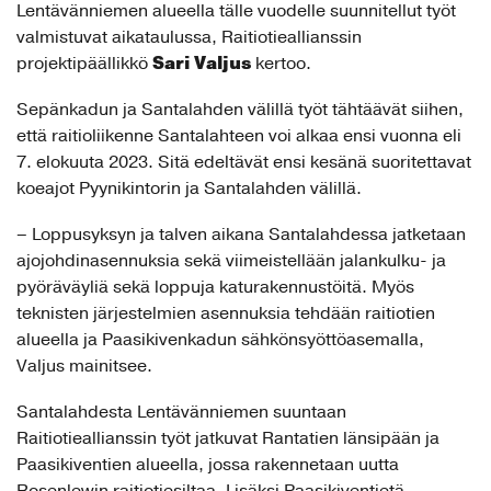
Lentävänniemen alueella tälle vuodelle suunnitellut työt
valmistuvat aikataulussa, Raitiotieallianssin
Sari Valjus
projektipäällikkö
kertoo.
Sepänkadun ja Santalahden välillä työt tähtäävät siihen,
että raitioliikenne Santalahteen voi alkaa ensi vuonna eli
7. elokuuta 2023. Sitä edeltävät ensi kesänä suoritettavat
koeajot Pyynikintorin ja Santalahden välillä.
– Loppusyksyn ja talven aikana Santalahdessa jatketaan
ajojohdinasennuksia sekä viimeistellään jalankulku- ja
pyöräväyliä sekä loppuja katurakennustöitä. Myös
teknisten järjestelmien asennuksia tehdään raitiotien
alueella ja Paasikivenkadun sähkönsyöttöasemalla,
Valjus mainitsee.
Santalahdesta Lentävänniemen suuntaan
Raitiotieallianssin työt jatkuvat Rantatien länsipään ja
Paasikiventien alueella, jossa rakennetaan uutta
Rosenlewin raitiotiesiltaa. Lisäksi Paasikiventietä