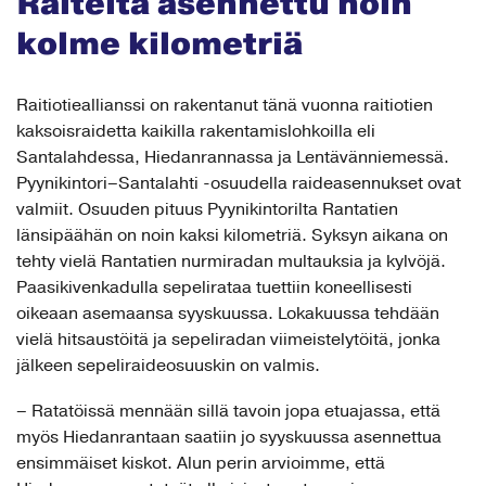
Raiteita asennettu noin
kolme kilometriä
Raitiotieallianssi on rakentanut tänä vuonna raitiotien
kaksoisraidetta kaikilla rakentamislohkoilla eli
Santalahdessa, Hiedanrannassa ja Lentävänniemessä.
Pyynikintori–Santalahti -osuudella raideasennukset ovat
valmiit. Osuuden pituus Pyynikintorilta Rantatien
länsipäähän on noin kaksi kilometriä. Syksyn aikana on
tehty vielä Rantatien nurmiradan multauksia ja kylvöjä.
Paasikivenkadulla sepelirataa tuettiin koneellisesti
oikeaan asemaansa syyskuussa. Lokakuussa tehdään
vielä hitsaustöitä ja sepeliradan viimeistelytöitä, jonka
jälkeen sepeliraideosuuskin on valmis.
– Ratatöissä mennään sillä tavoin jopa etuajassa, että
myös Hiedanrantaan saatiin jo syyskuussa asennettua
ensimmäiset kiskot. Alun perin arvioimme, että