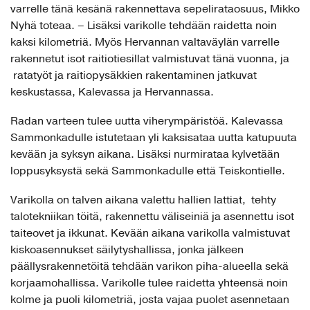
varrelle tänä kesänä rakennettava sepelirataosuus, Mikko
Nyhä toteaa. – Lisäksi varikolle tehdään raidetta noin
kaksi kilometriä. Myös Hervannan valtaväylän varrelle
rakennetut isot raitiotiesillat valmistuvat tänä vuonna, ja
ratatyöt ja raitiopysäkkien rakentaminen jatkuvat
keskustassa, Kalevassa ja Hervannassa.
Radan varteen tulee uutta viherympäristöä. Kalevassa
Sammonkadulle istutetaan yli kaksisataa uutta katupuuta
kevään ja syksyn aikana. Lisäksi nurmirataa kylvetään
loppusyksystä sekä Sammonkadulle että Teiskontielle.
Varikolla on talven aikana valettu hallien lattiat, tehty
talotekniikan töitä, rakennettu väliseiniä ja asennettu isot
taiteovet ja ikkunat. Kevään aikana varikolla valmistuvat
kiskoasennukset säilytyshallissa, jonka jälkeen
päällysrakennetöitä tehdään varikon piha-alueella sekä
korjaamohallissa. Varikolle tulee raidetta yhteensä noin
kolme ja puoli kilometriä, josta vajaa puolet asennetaan