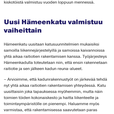
kiskotöistä valmistuu vuoden loppuun mennessä.
Uusi Hämeenkatu valmistuu
vaiheittain
Hämeenkatu uusitaan katusuunnitelmien mukaisiksi
samoilla liikennejärjestelyillä ja samoissa kaivannoissa
yhtä aikaa raitiotien rakentamisen kanssa. Työjärjesteys
Hämeenkadulla toteutetaan niin, että ensin rakennetaan
raitiotie ja sen jälkeen kadun reuna-alueet.
– Arvioimme, että kadunrakennustyöt on järkevää tehdä
nyt yhtä aikaa raitiotien rakentamisen yhteydessä. Katu
uusittaisiin joka tapauksessa myöhemmin, mutta näin
toimien töiden kokonaiskesto ja haitta liikenteelle ja
toimintaympäristölle on pienempi. Haluamme myös
varmistaa, että rakentamisessa saavutetaan paras