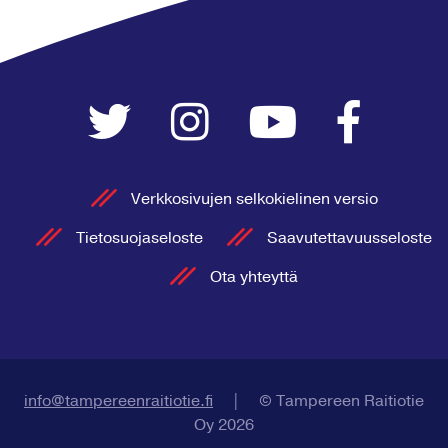
Verkkosivujen selkokielinen versio
Tietosuojaseloste
Saavutettavuusseloste
Ota yhteyttä
info@tampereenraitiotie.fi
|
© Tampereen Raitiotie
Oy 2026