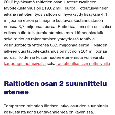
2016 hyväksymä raitiotien osan 1 toteutusvaiheen
tavoitekustannus oli 219,02 milj. euroa. Toteutusvaiheen
aikana raitiotien työsisältöön on hyväksytty lisäyksiä 4,4
miljoonaa euroa ja tilaajalle kuuluvaa kustannustason
nousua 3,7 miljoonaa euroa. Raitiotieallianssilta on lisäksi
erikseen tilattu katurakentamista mm. Hämeenkadulle
sekä raitiotien rakentamisen yhteydessä tehtäviä
vesihuoltotöitä yhteensä 33,5 miljoonaa euroa. Näiden
jälkeen uusi tavoitekustannus on nyt noin 261 miljoonaa
euroa. Töiden ja kustannusten etenemistä voi seurata
kaupungin nettisivuilla
sekä
raitiotieallianssin nettisivuilla
Raitiotien osan 2 suunnittelu
etenee
Tampereen raitiotien läntisen jatko-osuuden suunnittelu
keskustasta kohti Lentävänniemeä on käynnissä.