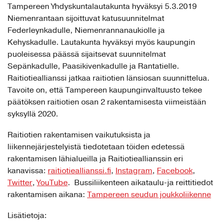
Tampereen Yhdyskuntalautakunta hyväksyi 5.3.2019
Niemenrantaan sijoittuvat katusuunnitelmat
Federleynkadulle, Niemenrannanaukiolle ja
Kehyskadulle. Lautakunta hyväksyi myös kaupungin
puoleisessa päässä sijaitsevat suunnitelmat
Sepänkadulle, Paasikivenkadulle ja Rantatielle.
Raitiotieallianssi jatkaa raitiotien länsiosan suunnittelua.
Tavoite on, että Tampereen kaupunginvaltuusto tekee
päätöksen raitiotien osan 2 rakentamisesta viimeistään
syksyllä 2020.
Raitiotien rakentamisen vaikutuksista ja
liikennejärjestelyistä tiedotetaan töiden edetessä
rakentamisen lähialueilla ja Raitiotieallianssin eri
kanavissa:
raitiotieallianssi.fi
,
Instagram
,
Facebook
,
Twitter
,
YouTube
. Bussiliikenteen aikataulu-ja reittitiedot
rakentamisen aikana:
Tampereen seudun joukkoliikenne
Lisätietoja: