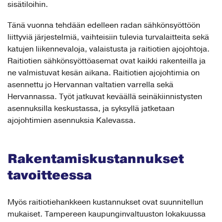
sisätiloihin.
Tänä vuonna tehdään edelleen radan sähkönsyöttöön
liittyviä järjestelmiä, vaihteisiin tulevia turvalaitteita sekä
katujen liikennevaloja, valaistusta ja raitiotien ajojohtoja.
Raitiotien sähkönsyöttöasemat ovat kaikki rakenteilla ja
ne valmistuvat kesän aikana. Raitiotien ajojohtimia on
asennettu jo Hervannan valtatien varrella sekä
Hervannassa. Työt jatkuvat keväällä seinäkiinnistysten
asennuksilla keskustassa, ja syksyllä jatketaan
ajojohtimien asennuksia Kalevassa.
Rakentamiskustannukset
tavoitteessa
Myös raitiotiehankkeen kustannukset ovat suunnitellun
mukaiset. Tampereen kaupunginvaltuuston lokakuussa