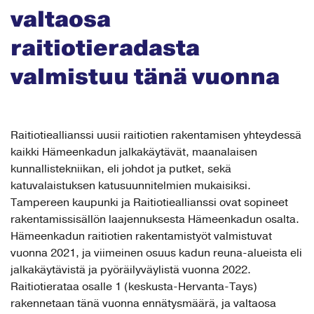
valtaosa
raitiotieradasta
valmistuu tänä vuonna
Raitiotieallianssi uusii raitiotien rakentamisen yhteydessä
kaikki Hämeenkadun jalkakäytävät, maanalaisen
kunnallistekniikan, eli johdot ja putket, sekä
katuvalaistuksen katusuunnitelmien mukaisiksi.
Tampereen kaupunki ja Raitiotieallianssi ovat sopineet
rakentamissisällön laajennuksesta Hämeenkadun osalta.
Hämeenkadun raitiotien rakentamistyöt valmistuvat
vuonna 2021, ja viimeinen osuus kadun reuna-alueista eli
jalkakäytävistä ja pyöräilyväylistä vuonna 2022.
Raitiotierataa osalle 1 (keskusta-Hervanta-Tays)
rakennetaan tänä vuonna ennätysmäärä, ja valtaosa