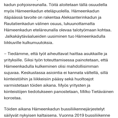
kadun pohjoisreunalla. Töitä aloitetaan tällä osuudella
myös Hämeenkadun eteläpuolella. Hämeenkadun
itäpäässä tavoite on rakentaa Aleksanterinkadun ja
Rautatienkadun välinen osuus, lukuunottamatta
Hämeenkadun eteläreunalla olevaa talotyömaan kohtaa.
Jalkakäytäväalueiden uusiminen tuo Hämeenkadulla
liikkuville kulkumuutoksia.
– Tiedämme, että työt aiheuttavat haittaa asukkaille ja
yrityksille. Siksi työn toteuttamisessa painotetaan, että
Hämeenkadulla kulkeminen olisi mahdollisimman
sujuvaa. Keskustassa asiointia ei kannata vältellä, sillä
kiinteistöihin ja liikkeisiin pääsy sekä huoltoajot
varmistetaan töiden aikana. Myös yritysten ja
kiinteistöjen tiedotukseen panostetaan, Milko Tietäväinen
korostaa.
Töiden aikana Hämeenkadun bussiliikennejärjestelyt
säilyvät nykyisen kaltaisena. Vuonna 2019 bussiliikenne