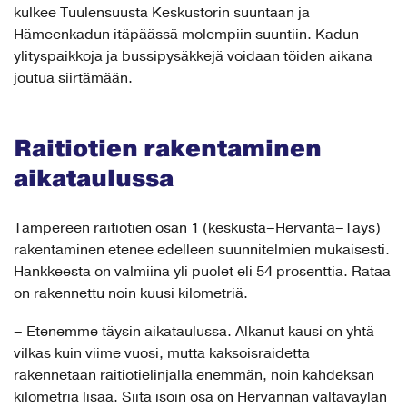
kulkee Tuulensuusta Keskustorin suuntaan ja
Hämeenkadun itäpäässä molempiin suuntiin. Kadun
ylityspaikkoja ja bussipysäkkejä voidaan töiden aikana
joutua siirtämään.
Raitiotien rakentaminen
aikataulussa
Tampereen raitiotien osan 1 (keskusta–Hervanta–Tays)
rakentaminen etenee edelleen suunnitelmien mukaisesti.
Hankkeesta on valmiina yli puolet eli 54 prosenttia. Rataa
on rakennettu noin kuusi kilometriä.
– Etenemme täysin aikataulussa. Alkanut kausi on yhtä
vilkas kuin viime vuosi, mutta kaksoisraidetta
rakennetaan raitiotielinjalla enemmän, noin kahdeksan
kilometriä lisää. Siitä isoin osa on Hervannan valtaväylän