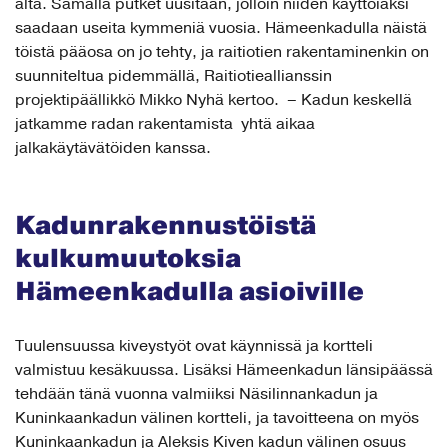
alta. Samalla putket uusitaan, jolloin niiden käyttöiäksi
saadaan useita kymmeniä vuosia. Hämeenkadulla näistä
töistä pääosa on jo tehty, ja raitiotien rakentaminenkin on
suunniteltua pidemmällä, Raitiotieallianssin
projektipäällikkö Mikko Nyhä kertoo. – Kadun keskellä
jatkamme radan rakentamista yhtä aikaa
jalkakäytävätöiden kanssa.
Kadunrakennustöistä
kulkumuutoksia
Hämeenkadulla asioiville
Tuulensuussa kiveystyöt ovat käynnissä ja kortteli
valmistuu kesäkuussa. Lisäksi Hämeenkadun länsipäässä
tehdään tänä vuonna valmiiksi Näsilinnankadun ja
Kuninkaankadun välinen kortteli, ja tavoitteena on myös
Kuninkaankadun ja Aleksis Kiven kadun välinen osuus