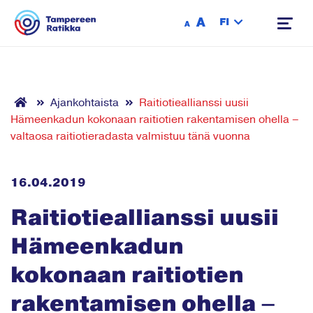
Siirry sisältöön
A
FI
A
Ajankohtaista
Raitiotieallianssi uusii
Hämeenkadun kokonaan raitiotien rakentamisen ohella –
valtaosa raitiotieradasta valmistuu tänä vuonna
16.04.2019
Raitiotieallianssi uusii
Hämeenkadun
kokonaan raitiotien
rakentamisen ohella –