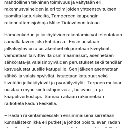
mahdollinen tekninen toimivuus ja vältytään eri
rakennusvaiheiden ja eri toimijoiden yhteensovituksen
tuomilta laaturiskeiltä, Tampereen kaupungin
rakennuttamisjohtaja Milko Tietäväinen toteaa.
Hämeenkadun jalkakäytävien rakentamistyöt toteutetaan
samalla tavoin joka kohdassa. Ensin uusitaan
jalkakäytävien alusrakenteet eli puretaan kiveykset,
vaihdetaan tarvittavilta osin maamassat, asennetaan
sähkörata-ja valaisinpylväiden perustukset sekä tehdään
kasvualustat uusille katupuille. Sen jälkeen asennetaan
sähkö-ja valaisinpylväät, istutetaan katupuut sekä
kivetään jalkakäytävät ja pyöräilyväylät. Tarpeen mukaan
uusitaan myös kiinteistöjen vesi-, hulevesi-ja-ja
kaapeliverkostoja. Samaan aikaan rakennetaan
raitiotietä kadun keskellä.
– Radan rakentamisessakin ensimmäisenä siirretään
kunnallistekniikka eli putket ja johdot pois tulevan radan