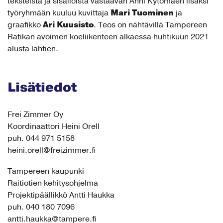
teksteistä ja sisällöistä vastaavan Anni Kytömäen lisäksi
Mari Tuominen
työryhmään kuuluu kuvittaja
ja
Ari Kuusisto
graafikko
. Teos on nähtävillä Tampereen
Ratikan avoimen koeliikenteen alkaessa huhtikuun 2021
alusta lähtien.
Lisätiedot
Frei Zimmer Oy
Koordinaattori Heini Orell
puh. 044 971 5158
heini.orell@freizimmer.fi
Tampereen kaupunki
Raitiotien kehitysohjelma
Projektipäällikkö Antti Haukka
puh. 040 180 7096
antti.haukka@tampere.fi