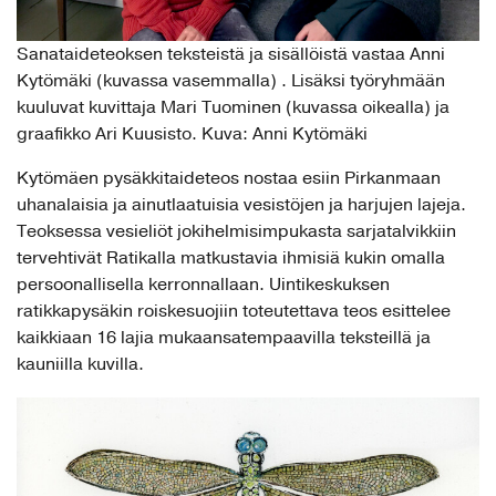
Sanataideteoksen teksteistä ja sisällöistä vastaa Anni
Kytömäki (kuvassa vasemmalla) . Lisäksi työryhmään
kuuluvat kuvittaja Mari Tuominen (kuvassa oikealla) ja
graafikko Ari Kuusisto. Kuva: Anni Kytömäki
Kytömäen pysäkkitaideteos nostaa esiin Pirkanmaan
uhanalaisia ja ainutlaatuisia vesistöjen ja harjujen lajeja.
Teoksessa vesieliöt jokihelmisimpukasta sarjatalvikkiin
tervehtivät Ratikalla matkustavia ihmisiä kukin omalla
persoonallisella kerronnallaan. Uintikeskuksen
ratikkapysäkin roiskesuojiin toteutettava teos esittelee
kaikkiaan 16 lajia mukaansatempaavilla teksteillä ja
kauniilla kuvilla.