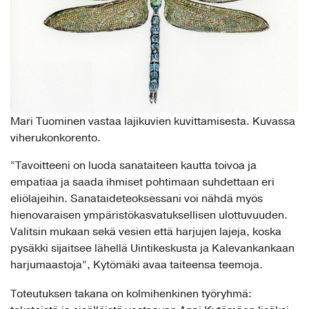
Mari Tuominen vastaa lajikuvien kuvittamisesta. Kuvassa
viherukonkorento.
”Tavoitteeni on luoda sanataiteen kautta toivoa ja
empatiaa ja saada ihmiset pohtimaan suhdettaan eri
eliölajeihin. Sanataideteoksessani voi nähdä myös
hienovaraisen ympäristökasvatuksellisen ulottuvuuden.
Valitsin mukaan sekä vesien että harjujen lajeja, koska
pysäkki sijaitsee lähellä Uintikeskusta ja Kalevankankaan
harjumaastoja”, Kytömäki avaa taiteensa teemoja.
Toteutuksen takana on kolmihenkinen työryhmä: