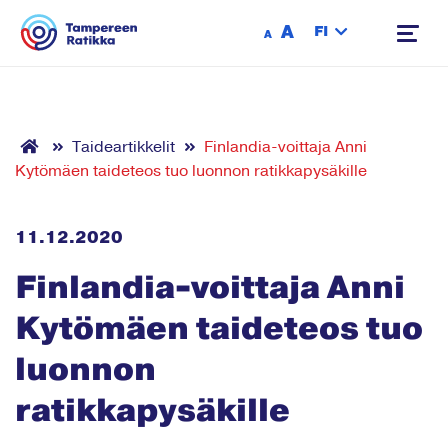
Siirry sisältöön
A
FI
A
Taideartikkelit
Finlandia-voittaja Anni
Kytömäen taideteos tuo luonnon ratikkapysäkille
11.12.2020
Finlandia-voittaja Anni
Kytömäen taideteos tuo
luonnon
ratikkapysäkille