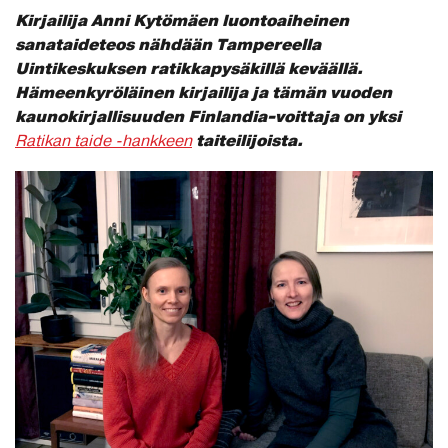
Kirjailija Anni Kytömäen luontoaiheinen
sanataideteos nähdään Tampereella
Uintikeskuksen ratikkapysäkillä keväällä.
Hämeenkyröläinen kirjailija ja tämän vuoden
kaunokirjallisuuden Finlandia-voittaja on yksi
taiteilijoista.
Ratikan taide -hankkeen