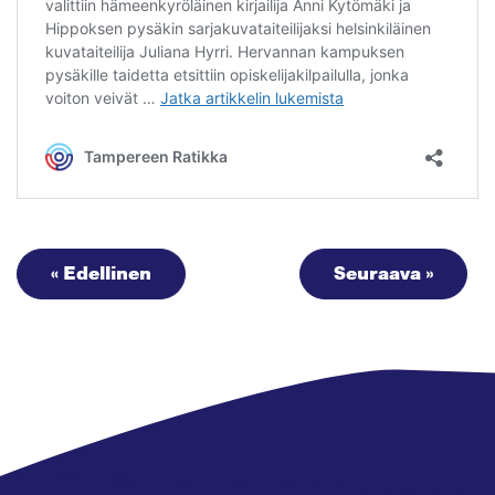
« Edellinen
Seuraava »