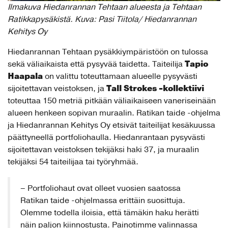
Ilmakuva Hiedanrannan Tehtaan alueesta ja Tehtaan
Ratikkapysäkistä. Kuva: Pasi Tiitola/ Hiedanrannan
Kehitys Oy
Hiedanrannan Tehtaan pysäkkiympäristöön on tulossa
Tapio
sekä väliaikaista että pysyvää taidetta. Taiteilija
Haapala
on valittu toteuttamaan alueelle pysyvästi
Tall Strokes -kollektiivi
sijoitettavan veistoksen, ja
toteuttaa 150 metriä pitkään väliaikaiseen vaneriseinään
alueen henkeen sopivan muraalin. Ratikan taide -ohjelma
ja Hiedanrannan Kehitys Oy etsivät taiteilijat kesäkuussa
päättyneellä portfoliohaulla. Hiedanrantaan pysyvästi
sijoitettavan veistoksen tekijäksi haki 37, ja muraalin
tekijäksi 54 taiteilijaa tai työryhmää.
– Portfoliohaut ovat olleet vuosien saatossa
Ratikan taide -ohjelmassa erittäin suosittuja.
Olemme todella iloisia, että tämäkin haku herätti
näin paljon kiinnostusta. Painotimme valinnassa