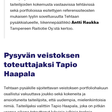
taiteilijoiden kokemusta vastaavissa tehtävissä
sekä portfolioissa esitettyjen referenssiteosten
mukaisen tyylin soveltuvuutta Tehtaan
Antti Haukka
pysäkkialueelle, liikennepäällikkö
Tampereen Raitiotie Oy:stä kertoo.
Pysyvän veistoksen
toteuttajaksi Tapio
Haapala
Tehtaan pysäkille sijoitettavan veistoksen portfoliohakuun
osallistui vakuuttava joukko sekä kokeneita ja
ansioituneita taiteilijoita, että uudempia, mielenkiintoisia
nimiä. Taiteilijaksi valittiin Tapio Haapala, joka on pitkän
uransa aikana toteuttanut lukuisia julkisia teoksia