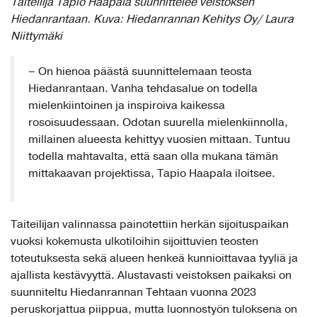
Taiteilija Tapio Haapala suunnittelee veistoksen
Hiedanrantaan. Kuva: Hiedanrannan Kehitys Oy/ Laura
Niittymäki
– On hienoa päästä suunnittelemaan teosta
Hiedanrantaan. Vanha tehdasalue on todella
mielenkiintoinen ja inspiroiva kaikessa
rosoisuudessaan. Odotan suurella mielenkiinnolla,
millainen alueesta kehittyy vuosien mittaan. Tuntuu
todella mahtavalta, että saan olla mukana tämän
mittakaavan projektissa, Tapio Haapala iloitsee.
Taiteilijan valinnassa painotettiin herkän sijoituspaikan
vuoksi kokemusta ulkotiloihin sijoittuvien teosten
toteutuksesta sekä alueen henkeä kunnioittavaa tyyliä ja
ajallista kestävyyttä. Alustavasti veistoksen paikaksi on
suunniteltu Hiedanrannan Tehtaan vuonna 2023
peruskorjattua piippua, mutta luonnostyön tuloksena on