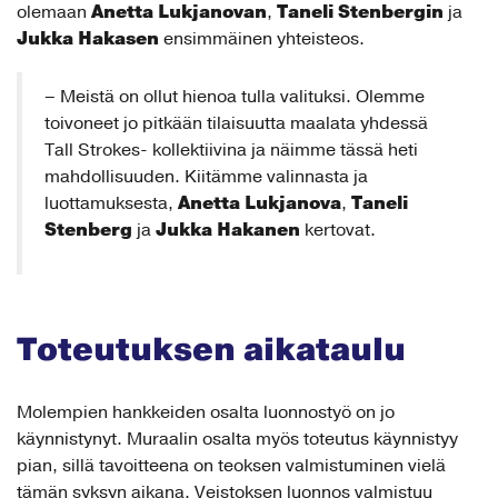
Anetta Lukjanovan
Taneli Stenbergin
olemaan
,
ja
Jukka Hakasen
ensimmäinen yhteisteos.
– Meistä on ollut hienoa tulla valituksi. Olemme
toivoneet jo pitkään tilaisuutta maalata yhdessä
Tall Strokes- kollektiivina ja näimme tässä heti
mahdollisuuden. Kiitämme valinnasta ja
Anetta Lukjanova
Taneli
luottamuksesta,
,
Stenberg
Jukka Hakanen
ja
kertovat.
Toteutuksen aikataulu
Molempien hankkeiden osalta luonnostyö on jo
käynnistynyt. Muraalin osalta myös toteutus käynnistyy
pian, sillä tavoitteena on teoksen valmistuminen vielä
tämän syksyn aikana. Veistoksen luonnos valmistuu