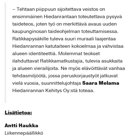
– Tehtaan piippuun sijoitettava veistos on
ensimmäinen Hiedanrantaan toteutettava pysyvä
taideteos, joten työ on merkittävä avaus uuden
kaupunginosan taideohjelman toteuttamisessa.
Ratikkapysäkille tuleva suuri muraali laajentaa
Hiedanrannan katutaiteen kokoelmaa ja vahvistaa
alueen identiteettiä. Molemmat teokset
ilahduttavat Ratikkamatkustajia, tulevia asukkaita
ja alueen vierailijoita. Ne myös elävöittävät vanhaa
tehdasmiljöötä, jossa peruskorjaustyöt jatkuvat
Saara Melama
vielä vuosia, suunnittelujohtaja
Hiedanrannan Kehitys Oy:stä toteaa.
Lisätietoa:
Antti Haukka
Liikennepäällikkö