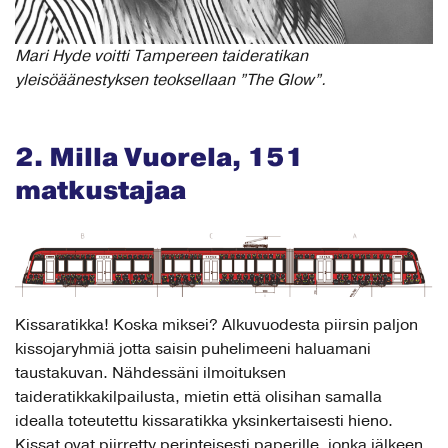
Mari Hyde voitti Tampereen taideratikan
yleisöäänestyksen teoksellaan ”The Glow”.
2. Milla Vuorela, 151
matkustajaa
Kissaratikka! Koska miksei? Alkuvuodesta piirsin paljon
kissojaryhmiä jotta saisin puhelimeeni haluamani
taustakuvan. Nähdessäni ilmoituksen
taideratikkakilpailusta, mietin että olisihan samalla
idealla toteutettu kissaratikka yksinkertaisesti hieno.
Kissat ovat piirretty perinteisesti paperille, jonka jälkeen