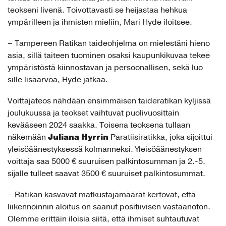
teokseni livenä. Toivottavasti se heijastaa hehkua
ympärilleen ja ihmisten mieliin, Mari Hyde iloitsee.
– Tampereen Ratikan taideohjelma on mielestäni hieno
asia, sillä taiteen tuominen osaksi kaupunkikuvaa tekee
ympäristöstä kiinnostavan ja persoonallisen, sekä luo
sille lisäarvoa, Hyde jatkaa.
Voittajateos nähdään ensimmäisen taideratikan kyljissä
joulukuussa ja teokset vaihtuvat puolivuosittain
kevääseen 2024 saakka. Toisena teoksena tullaan
Juliana Hyrrin
näkemään
Paratiisiratikka, joka sijoittui
yleisöäänestyksessä kolmanneksi. Yleisöäänestyksen
voittaja saa 5000 € suuruisen palkintosumman ja 2.-5.
sijalle tulleet saavat 3500 € suuruiset palkintosummat.
– Ratikan kasvavat matkustajamäärät kertovat, että
liikennöinnin aloitus on saanut positiivisen vastaanoton.
Olemme erittäin iloisia siitä, että ihmiset suhtautuvat