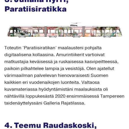
Paratiisiratikka
Toteutin ’Paratiisiratikan’ maalausteni pohjalta
digitaalisena kollaasina. Amurintiikerit vartioivat
matkustajia keväisessä ja ruskaisessa kasvipeitteessä,
paikoin pilkahtelee lampia ja vesistöjä. Olen ajatellut
värimaailman palvelevan hienovaraisesti Suomen
kaikkien eri vuodenaikojen luonteita. Valtaosa
kuvamateriassa hyödyntämistäni maalauksista oli
nähtävillä loppukesästä 2020 ensimmäisessä Tampereen
taidenäyttelyssäni Galleria Rajatilassa.
4. Teemu Raudaskoski,