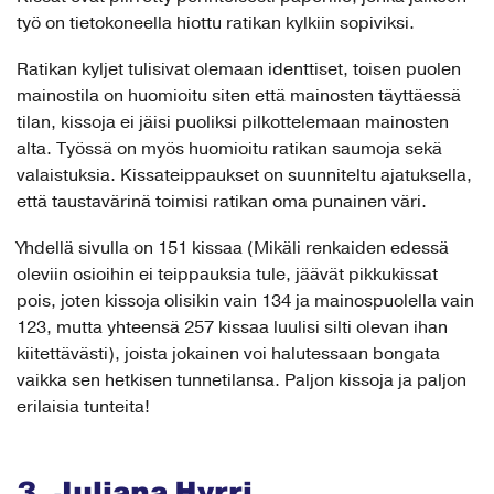
työ on tietokoneella hiottu ratikan kylkiin sopiviksi.
Ratikan kyljet tulisivat olemaan identtiset, toisen puolen
mainostila on huomioitu siten että mainosten täyttäessä
tilan, kissoja ei jäisi puoliksi pilkottelemaan mainosten
alta. Työssä on myös huomioitu ratikan saumoja sekä
valaistuksia. Kissateippaukset on suunniteltu ajatuksella,
että taustavärinä toimisi ratikan oma punainen väri.
Yhdellä sivulla on 151 kissaa (Mikäli renkaiden edessä
oleviin osioihin ei teippauksia tule, jäävät pikkukissat
pois, joten kissoja olisikin vain 134 ja mainospuolella vain
123, mutta yhteensä 257 kissaa luulisi silti olevan ihan
kiitettävästi), joista jokainen voi halutessaan bongata
vaikka sen hetkisen tunnetilansa. Paljon kissoja ja paljon
erilaisia tunteita!
3. Juliana Hyrri,