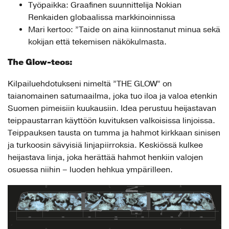
Työpaikka: Graafinen suunnittelija Nokian
Renkaiden globaalissa markkinoinnissa
Mari kertoo: ”Taide on aina kiinnostanut minua sekä
kokijan että tekemisen näkökulmasta.
The Glow-teos:
Kilpailuehdotukseni nimeltä ”THE GLOW” on
taianomainen satumaailma, joka tuo iloa ja valoa etenkin
Suomen pimeisiin kuukausiin. Idea perustuu heijastavan
teippaustarran käyttöön kuvituksen valkoisissa linjoissa.
Teippauksen tausta on tumma ja hahmot kirkkaan sinisen
ja turkoosin sävyisiä linjapiirroksia. Keskiössä kulkee
heijastava linja, joka herättää hahmot henkiin valojen
osuessa niihin – luoden hehkua ympärilleen.