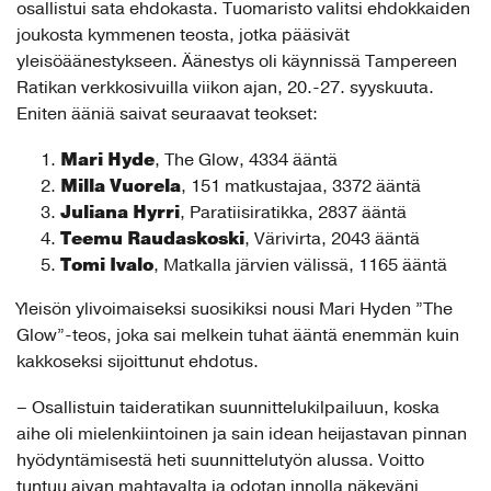
osallistui sata ehdokasta. Tuomaristo valitsi ehdokkaiden
joukosta kymmenen teosta, jotka pääsivät
yleisöäänestykseen. Äänestys oli käynnissä Tampereen
Ratikan verkkosivuilla viikon ajan, 20.-27. syyskuuta.
Eniten ääniä saivat seuraavat teokset:
Mari Hyde
, The Glow, 4334 ääntä
Milla Vuorela
, 151 matkustajaa, 3372 ääntä
Juliana Hyrri
, Paratiisiratikka, 2837 ääntä
Teemu Raudaskoski
, Värivirta, 2043 ääntä
Tomi Ivalo
, Matkalla järvien välissä, 1165 ääntä
Yleisön ylivoimaiseksi suosikiksi nousi Mari Hyden ”The
Glow”-teos, joka sai melkein tuhat ääntä enemmän kuin
kakkoseksi sijoittunut ehdotus.
– Osallistuin taideratikan suunnittelukilpailuun, koska
aihe oli mielenkiintoinen ja sain idean heijastavan pinnan
hyödyntämisestä heti suunnittelutyön alussa. Voitto
tuntuu aivan mahtavalta ja odotan innolla näkeväni