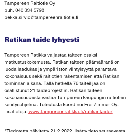
Tampereen Raitiotie Oy
puh. 040 334 5798
pekka.sirvio@tampereenraitiotie.fi
Ratikan taide lyhyesti
Tampereen Ratikka valjastaa taiteen osaksi
matkustuskokemusta. Ratikan taiteen päämääränä on
luoda laadukas ja ympäristön viihtyisyyttä parantava
kokonaisuus sekä raitiotien rakentamisen että Ratikan
toiminnan aikana. Tällä hetkellä 76 taiteilijaa on
osallistunut 21 taideprojektiin. Ratikan taiteen
kokonaisuudesta vastaa Tampereen kaupungin raitiotien
kehitysohjelma. Toteutusta koordinoi Frei Zimmer Oy.
Lisätietoja:
www.tampereenratikka.fi/ratikantaide/
*Tiedotetta päivitetty 21.2.2022, lisätty tieto seuraavasta